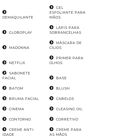
GEL
ESFOLIANTE PARA
DEMAQUILANTE
MÃOS
LÁPIS PARA
GLOBOPLAY
SOBRANCELHAS
MÁSCARA DE
MADONNA
CÍLIOS
PRIMER PARA
NETFLIX
OLHOS
SABONETE
FACIAL
BASE
BATOM
BLUSH
BRUMA FACIAL
CABELOS
CINEMA
CLEASING OIL
CONTORNO
CORRETIVO
CREME ANTI-
CREME PARA
IDADE
AS MÃOS