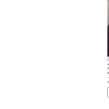
O
A
b
v