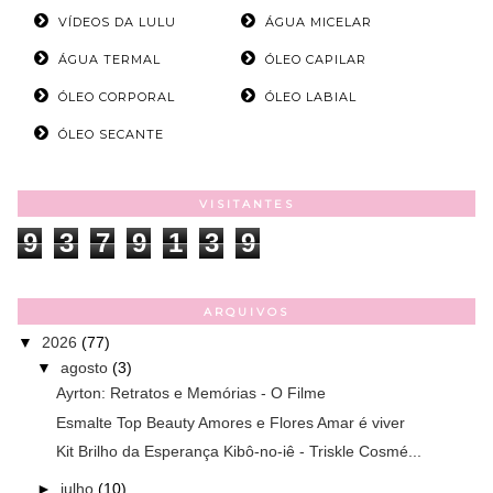
VÍDEOS DA LULU
ÁGUA MICELAR
ÁGUA TERMAL
ÓLEO CAPILAR
ÓLEO CORPORAL
ÓLEO LABIAL
ÓLEO SECANTE
VISITANTES
9
3
7
9
1
3
9
ARQUIVOS
▼
2026
(77)
▼
agosto
(3)
Ayrton: Retratos e Memórias - O Filme
Esmalte Top Beauty Amores e Flores Amar é viver
Kit Brilho da Esperança Kibô-no-iê - Triskle Cosmé...
►
julho
(10)