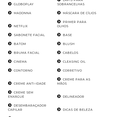
LÁPIS PARA
GLOBOPLAY
SOBRANCELHAS
MADONNA
MÁSCARA DE CÍLIOS
PRIMER PARA
NETFLIX
OLHOS
SABONETE FACIAL
BASE
BATOM
BLUSH
BRUMA FACIAL
CABELOS
CINEMA
CLEASING OIL
CONTORNO
CORRETIVO
CREME PARA AS
CREME ANTI-IDADE
MÃOS
CREME SEM
ENXÁGUE
DELINEADOR
DESEMBARAÇADOR
CAPILAR
DICAS DE BELEZA