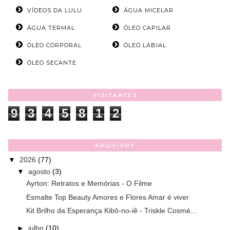
VÍDEOS DA LULU
ÁGUA MICELAR
ÁGUA TERMAL
ÓLEO CAPILAR
ÓLEO CORPORAL
ÓLEO LABIAL
ÓLEO SECANTE
VISITANTES
9
3
4
5
8
1
2
ARQUIVOS
▼
2026
(77)
▼
agosto
(3)
Ayrton: Retratos e Memórias - O Filme
Esmalte Top Beauty Amores e Flores Amar é viver
Kit Brilho da Esperança Kibô-no-iê - Triskle Cosmé...
►
julho
(10)