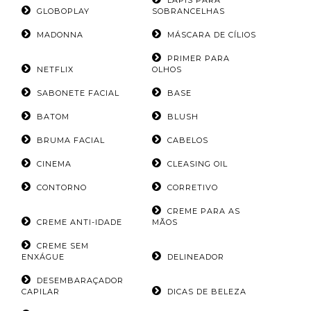
LÁPIS PARA
GLOBOPLAY
SOBRANCELHAS
MADONNA
MÁSCARA DE CÍLIOS
PRIMER PARA
NETFLIX
OLHOS
SABONETE FACIAL
BASE
BATOM
BLUSH
BRUMA FACIAL
CABELOS
CINEMA
CLEASING OIL
CONTORNO
CORRETIVO
CREME PARA AS
CREME ANTI-IDADE
MÃOS
CREME SEM
ENXÁGUE
DELINEADOR
DESEMBARAÇADOR
CAPILAR
DICAS DE BELEZA