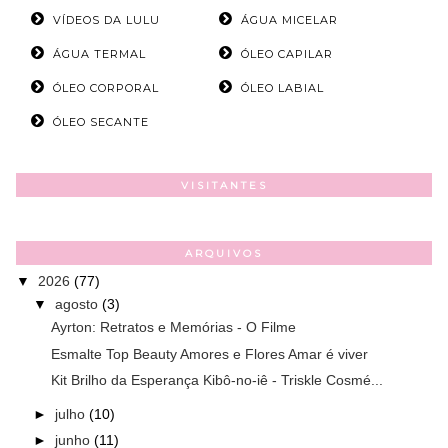
VÍDEOS DA LULU
ÁGUA MICELAR
ÁGUA TERMAL
ÓLEO CAPILAR
ÓLEO CORPORAL
ÓLEO LABIAL
ÓLEO SECANTE
VISITANTES
ARQUIVOS
▼
2026
(77)
▼
agosto
(3)
Ayrton: Retratos e Memórias - O Filme
Esmalte Top Beauty Amores e Flores Amar é viver
Kit Brilho da Esperança Kibô-no-iê - Triskle Cosmé...
►
julho
(10)
►
junho
(11)