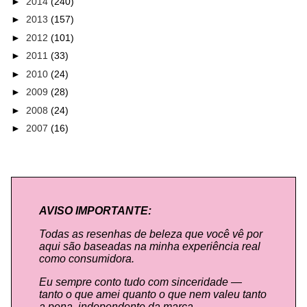
►
2014
(240)
►
2013
(157)
►
2012
(101)
►
2011
(33)
►
2010
(24)
►
2009
(28)
►
2008
(24)
►
2007
(16)
AVISO IMPORTANTE:
Todas as resenhas de beleza que você vê por
aqui são baseadas na minha experiência real
como consumidora.
Eu sempre conto tudo com sinceridade —
tanto o que amei quanto o que nem valeu tanto
a pena, independente da marca.