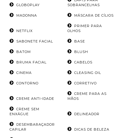
LÁPIS PARA
GLOBOPLAY
SOBRANCELHAS
MADONNA
MÁSCARA DE CÍLIOS
PRIMER PARA
NETFLIX
OLHOS
SABONETE FACIAL
BASE
BATOM
BLUSH
BRUMA FACIAL
CABELOS
CINEMA
CLEASING OIL
CONTORNO
CORRETIVO
CREME PARA AS
CREME ANTI-IDADE
MÃOS
CREME SEM
ENXÁGUE
DELINEADOR
DESEMBARAÇADOR
CAPILAR
DICAS DE BELEZA