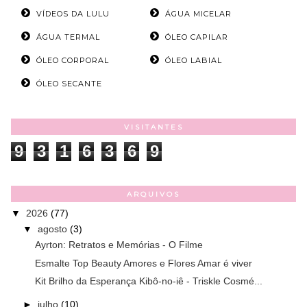
VÍDEOS DA LULU
ÁGUA MICELAR
ÁGUA TERMAL
ÓLEO CAPILAR
ÓLEO CORPORAL
ÓLEO LABIAL
ÓLEO SECANTE
VISITANTES
9
3
1
6
3
6
9
ARQUIVOS
▼
2026
(77)
▼
agosto
(3)
Ayrton: Retratos e Memórias - O Filme
Esmalte Top Beauty Amores e Flores Amar é viver
Kit Brilho da Esperança Kibô-no-iê - Triskle Cosmé...
►
julho
(10)