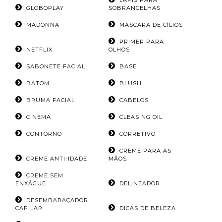
LÁPIS PARA
GLOBOPLAY
SOBRANCELHAS
MADONNA
MÁSCARA DE CÍLIOS
PRIMER PARA
NETFLIX
OLHOS
SABONETE FACIAL
BASE
BATOM
BLUSH
BRUMA FACIAL
CABELOS
CINEMA
CLEASING OIL
CONTORNO
CORRETIVO
CREME PARA AS
CREME ANTI-IDADE
MÃOS
CREME SEM
ENXÁGUE
DELINEADOR
DESEMBARAÇADOR
CAPILAR
DICAS DE BELEZA