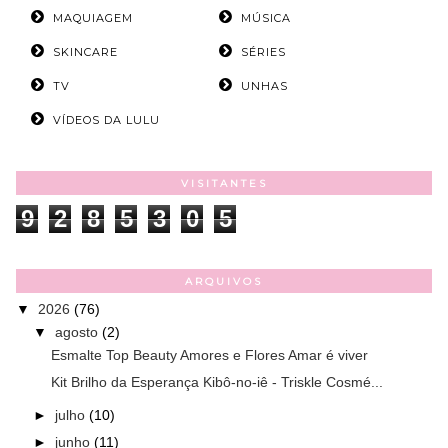
MAQUIAGEM
MÚSICA
SKINCARE
SÉRIES
TV
UNHAS
VÍDEOS DA LULU
VISITANTES
9
2
8
5
3
0
5
ARQUIVOS
▼
2026
(76)
▼
agosto
(2)
Esmalte Top Beauty Amores e Flores Amar é viver
Kit Brilho da Esperança Kibô-no-iê - Triskle Cosmé...
►
julho
(10)
►
junho
(11)