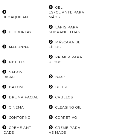
GEL
ESFOLIANTE PARA
DEMAQUILANTE
MÃOS
LÁPIS PARA
GLOBOPLAY
SOBRANCELHAS
MÁSCARA DE
MADONNA
CÍLIOS
PRIMER PARA
NETFLIX
OLHOS
SABONETE
FACIAL
BASE
BATOM
BLUSH
BRUMA FACIAL
CABELOS
CINEMA
CLEASING OIL
CONTORNO
CORRETIVO
CREME ANTI-
CREME PARA
IDADE
AS MÃOS