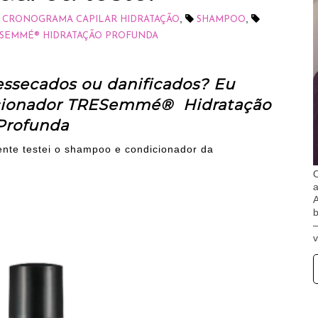
,
,
CRONOGRAMA CAPILAR HIDRATAÇÃO
SHAMPOO
SEMMÉ® HIDRATAÇÃO PROFUNDA
essecados ou danificados? Eu
cionador
TRESemmé® Hidratação
Profunda
ente testei o shampoo e condicionador da
O
A
b
v