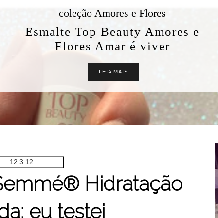
coleção Amores e Flores
Esmalte Top Beauty Amores e
Flores Amar é viver
LEIA MAIS
12.3.12
emmé® Hidratação
a: eu testei