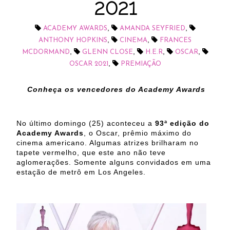
2021
,
,
ACADEMY AWARDS
AMANDA SEYFRIED
,
,
ANTHONY HOPKINS
CINEMA
FRANCES
,
,
,
,
MCDORMAND
GLENN CLOSE
H.E.R
OSCAR
,
OSCAR 2021
PREMIAÇÃO
Conheça os vencedores do Academy Awards
No último domingo (25) aconteceu a
93ª edição do
Academy Awards
, o Oscar, prêmio máximo do
cinema americano. Algumas atrizes brilharam no
tapete vermelho, que este ano não teve
aglomerações. Somente alguns convidados em uma
estação de metrô em Los Angeles.