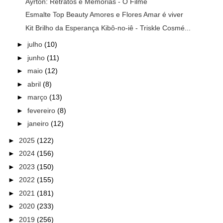
Ayrton: Retratos e Memórias - O Filme
Esmalte Top Beauty Amores e Flores Amar é viver
Kit Brilho da Esperança Kibô-no-iê - Triskle Cosmé...
►
julho
(10)
►
junho
(11)
►
maio
(12)
►
abril
(8)
►
março
(13)
►
fevereiro
(8)
►
janeiro
(12)
►
2025
(122)
►
2024
(156)
►
2023
(150)
►
2022
(155)
►
2021
(181)
►
2020
(233)
►
2019
(256)