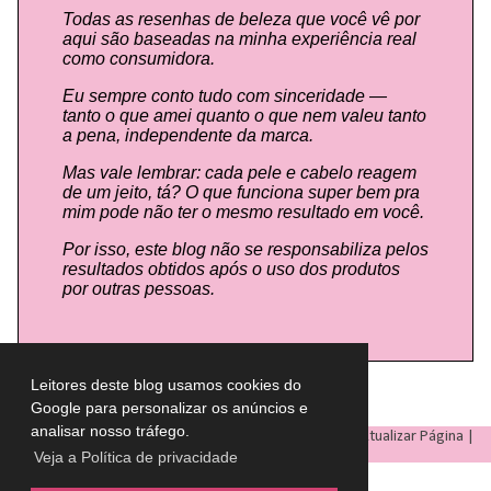
Todas as resenhas de beleza que você vê por
aqui são baseadas na minha experiência real
como consumidora.
Eu sempre conto tudo com sinceridade —
tanto o que amei quanto o que nem valeu tanto
a pena, independente da marca.
Mas vale lembrar: cada pele e cabelo reagem
de um jeito, tá? O que funciona super bem pra
mim pode não ter o mesmo resultado em você.
Por isso, este blog não se responsabiliza pelos
resultados obtidos após o uso dos produtos
por outras pessoas.
Leitores deste blog usamos cookies do
Google para personalizar os anúncios e
analisar nosso tráfego.
LULU ON THE SKY
- Todos os direitos reservados © |
Atualizar Página
|
Veja a Política de privacidade