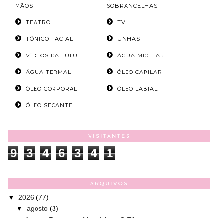
MÃOS
SOBRANCELHAS
TEATRO
TV
TÔNICO FACIAL
UNHAS
VÍDEOS DA LULU
ÁGUA MICELAR
ÁGUA TERMAL
ÓLEO CAPILAR
ÓLEO CORPORAL
ÓLEO LABIAL
ÓLEO SECANTE
VISITANTES
9
3
4
6
3
4
1
ARQUIVOS
▼
2026
(77)
▼
agosto
(3)