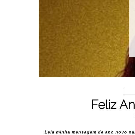
Cauã Reym
Jogada de Risco
Tempor
LEIA MAIS
Feliz A
Leia minha mensagem de ano novo pa