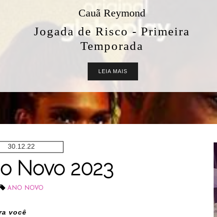
ond
 - Primeira
ada
30.12.22
no Novo 2023
ANO NOVO
ra você