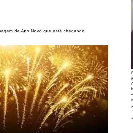
nsagem de Ano Novo que está chegando.
O
A
b
v