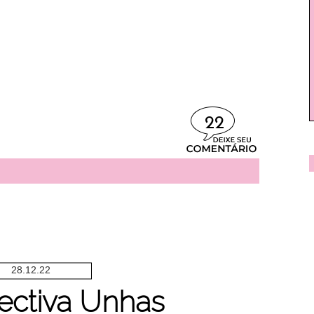
22
28.12.22
ectiva Unhas