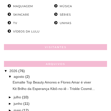
MAQUIAGEM
MÚSICA
SKINCARE
SÉRIES
TV
UNHAS
VÍDEOS DA LULU
VISITANTES
ARQUIVOS
▼
2026
(76)
▼
agosto
(2)
Esmalte Top Beauty Amores e Flores Amar é viver
Kit Brilho da Esperança Kibô-no-iê - Triskle Cosmé...
►
julho
(10)
►
junho
(11)
►
maio
(12)