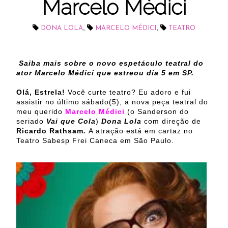
Marcelo Médici
,
,
DONA LOLA
MARCELO MÉDICI
TEATRO
Saiba mais sobre o novo espetáculo teatral do
ator Marcelo Médici que estreou dia 5 em SP.
Olá, Estrela!
Você curte teatro? Eu adoro e fui
assistir no último sábado(5), a nova peça teatral do
meu querido
Marcelo Médici
(o Sanderson do
seriado
Vai que Cola
)
Dona Lola
com direção de
Ricardo Rathsam
.
A atração está em cartaz no
Teatro Sabesp Frei Caneca em São Paulo.