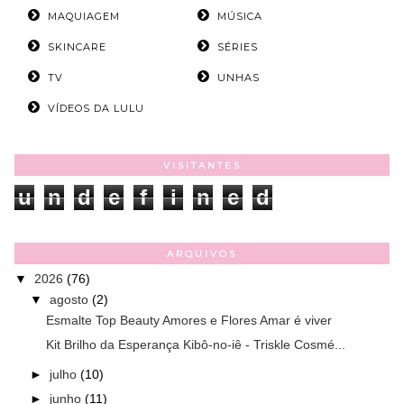
MAQUIAGEM
MÚSICA
SKINCARE
SÉRIES
TV
UNHAS
VÍDEOS DA LULU
VISITANTES
u
n
d
e
f
i
n
e
d
ARQUIVOS
▼
2026
(76)
▼
agosto
(2)
Esmalte Top Beauty Amores e Flores Amar é viver
Kit Brilho da Esperança Kibô-no-iê - Triskle Cosmé...
►
julho
(10)
►
junho
(11)