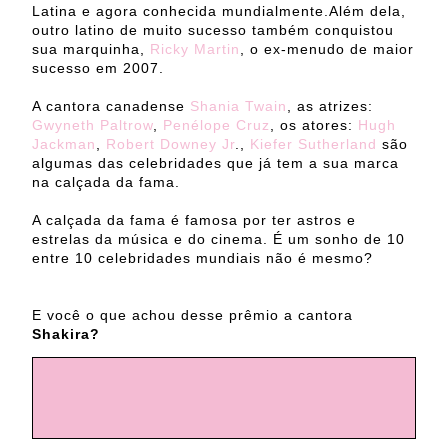
Latina e agora conhecida mundialmente.Além dela,
outro latino de muito sucesso também conquistou
sua marquinha,
Ricky Martin
, o ex-menudo de maior
sucesso em 2007.
A cantora canadense
Shania Twain
, as atrizes:
Gwyneth Paltrow
,
Penélope Cruz
, os atores:
Hugh
Jackman
,
Robert Downey Jr
.,
Kiefer Sutherland
são
algumas das celebridades que já tem a sua marca
na calçada da fama.
A calçada da fama é famosa por ter astros e
estrelas da música e do cinema. É um sonho de 10
entre 10 celebridades mundiais não é mesmo?
E você o que achou desse prêmio a cantora
Shakira?