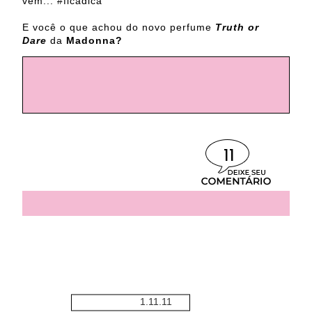
vem... #ficadica
E você o que achou do novo perfume
Truth or
Dare
da
Madonna?
11
1.11.11