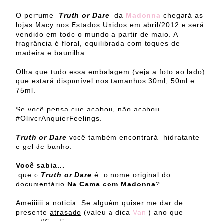
O perfume
Truth or Dare
da
Madonna
chegará as
lojas Macy nos Estados Unidos em abril/2012 e será
vendido em todo o mundo a partir de maio. A
fragrância é floral, equilibrada com toques de
madeira e baunilha.
Olha que tudo essa embalagem (veja a foto ao lado)
que estará disponível nos tamanhos 30ml, 50ml e
75ml.
Se você pensa que acabou, não acabou
#OliverAnquierFeelings.
Truth or Dare
você também encontrará hidratante
e gel de banho.
Você sabia...
que o
Truth or Dare
é o nome original do
documentário
Na Cama com Madonna
?
Ameiiiiii a noticia. Se alguém quiser me dar de
presente
atrasado
(valeu a dica
Van
!) ano que