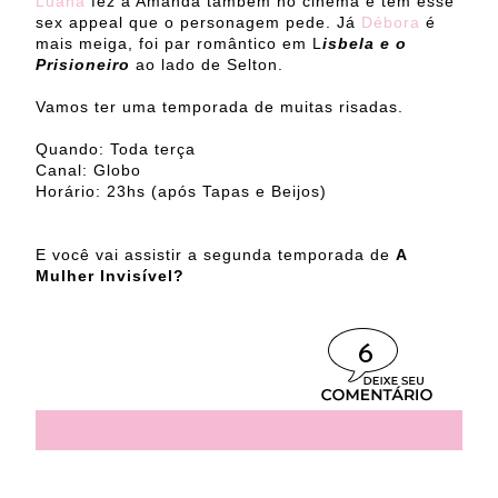
Luana
fez a Amanda também no cinema e tem esse
sex appeal que o personagem pede. Já
Débora
é
mais meiga, foi par romântico em L
isbela e o
Prisioneiro
ao lado de Selton.
Vamos ter uma temporada de muitas risadas.
Quando: Toda terça
Canal: Globo
Horário: 23hs (após Tapas e Beijos)
E você vai assistir a segunda temporada de
A
Mulher Invisível?
6