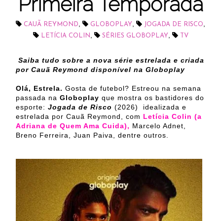
Primeira Temporada
,
,
,
CAUÃ REYMOND
GLOBOPLAY
JOGADA DE RISCO
,
,
LETÍCIA COLIN
SÉRIES GLOBOPLAY
TV
Saiba tudo sobre a nova série estrelada e criada
por Cauã Reymond disponível na Globoplay
Olá, Estrela.
Gosta de futebol? Estreou na semana
passada na
Globoplay
que mostra os bastidores do
esporte:
Jogada de Risco
(2026) idealizada e
estrelada por Cauã Reymond, com
Letícia Colin (a
Adriana de Quem Ama Cuida),
Marcelo Adnet,
Breno Ferreira, Juan Paiva, dentre outros.