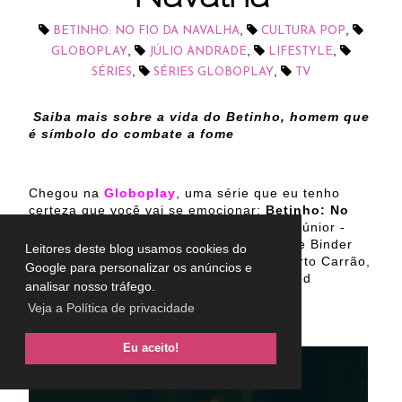
,
,
BETINHO: NO FIO DA NAVALHA
CULTURA POP
,
,
,
GLOBOPLAY
JÚLIO ANDRADE
LIFESTYLE
,
,
SÉRIES
SÉRIES GLOBOPLAY
TV
Saiba mais sobre a vida do Betinho, homem que
é símbolo do combate a fome
Chegou na
Globoplay
, uma série que eu tenho
certeza que você vai se emocionar:
Betinho: No
Fio da Navalha (2023)
, criado por José Júnior -
fundador do Afro reggae - de André Felipe Binder
Leitores deste blog usamos cookies do
com Júlio Andrade, Leandra Leal, Humberto Carrão,
Google para personalizar os anúncios e
Andreia Horta, Filipe Bragança, Mouhamed
analisar nosso tráfego.
Harfouch, dentre outros.
Veja a Política de privacidade
Eu aceito!