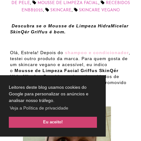
,
,
DE PELE
MOUSSE DE LIMPEZA FACIAL
RECEBIDOS
,
,
ENBB2025
SKINCARE
SKINCARE VEGANO
Descubra se o Mousse de Limpeza HidraMicelar
SkinQér Griffus é bom.
Olá, Estrela! Depois do
shampoo e condicionador
,
testei outro produto da marca. Para quem gosta de
um skincare vegano e acessível, eu indico
o
Mousse de Limpeza Facial Griffus SkinQér
HidraMicelar.
Recebi esse item de cuidados de
beleza durante o evento do
ENBB2025
, promovido
Leitores deste blog usamos cookies do
pela SV Assessoria,
Google para personalizar os anúncios e
analisar nosso tráfego.
Veja a Política de privacidade
Eu aceito!