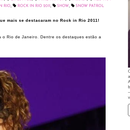
,
,
,
N RIO
ROCK IN RIO 2011
SHOW
SNOW PATROL
que mais se destacaram no Rock in Rio 2011!
a o Rio de Janeiro. Dentre os destaques estão a
O
A
b
v