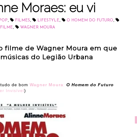
nne Moraes: eu vi
,
,
,
,
POP
FILMES
LIFESTYLE
O HOMEM DO FUTURO
,
FILME
WAGNER MOURA
vo filme de Wagner Moura em que
 músicas do Legião Urbana
e tudo de bom
Wagner Moura
:
O Homem do Futuro
r Invisível
)