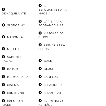
GEL
ESFOLIANTE PARA
DEMAQUILANTE
MÃOS
LÁPIS PARA
GLOBOPLAY
SOBRANCELHAS
MÁSCARA DE
MADONNA
CÍLIOS
PRIMER PARA
NETFLIX
OLHOS
SABONETE
FACIAL
BASE
BATOM
BLUSH
BRUMA FACIAL
CABELOS
CINEMA
CLEASING OIL
CONTORNO
CORRETIVO
CREME ANTI-
CREME PARA
IDADE
AS MÃOS