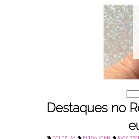
Destaques no Ro
e
,
,
COLDPLAY
ELTON JOHN
KATY PER