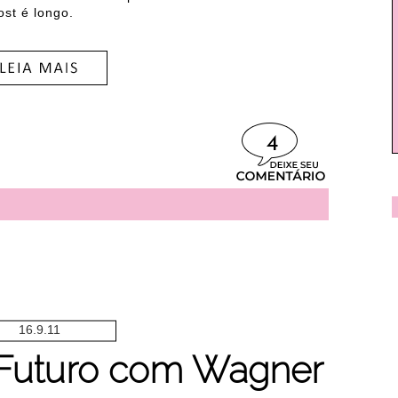
ost é longo.
4
16.9.11
uturo com Wagner