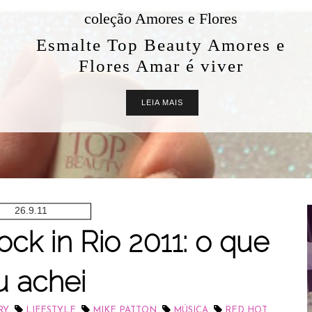
coleção Amores e Flores
Esmalte Top Beauty Amores e
Flores Amar é viver
LEIA MAIS
26.9.11
ck in Rio 2011: o que
u achei
,
,
,
,
RY
LIFESTYLE
MIKE PATTON
MÚSICA
RED HOT