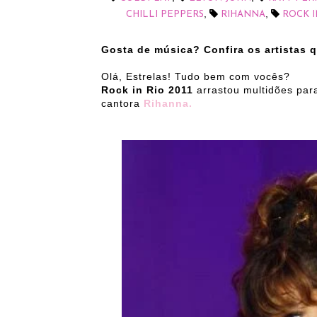
,
,
CHILLI PEPPERS
RIHANNA
ROCK I
Gosta de música? Confira os artistas 
Olá, Estrelas! Tudo bem com vocês?
Rock in Rio 2011
arrastou multidões par
cantora
Rihanna.