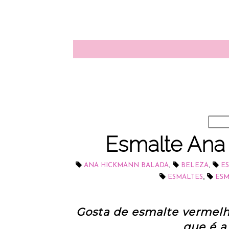
Esmalte Ana
,
,
ANA HICKMANN BALADA
BELEZA
E
,
ESMALTES
ESM
Gosta de esmalte vermelh
que é a