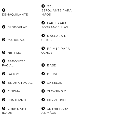
GEL
ESFOLIANTE PARA
DEMAQUILANTE
MÃOS
LÁPIS PARA
GLOBOPLAY
SOBRANCELHAS
MÁSCARA DE
MADONNA
CÍLIOS
PRIMER PARA
NETFLIX
OLHOS
SABONETE
FACIAL
BASE
BATOM
BLUSH
BRUMA FACIAL
CABELOS
CINEMA
CLEASING OIL
CONTORNO
CORRETIVO
CREME ANTI-
CREME PARA
IDADE
AS MÃOS