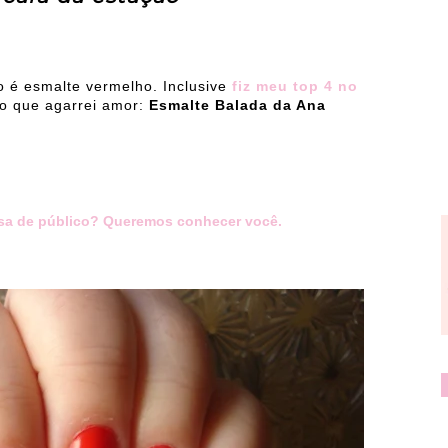
 é esmalte vermelho. Inclusive
fiz meu top 4 no
ho que agarrei amor:
Esmalte Balada da Ana
sa de público? Queremos conhecer você.