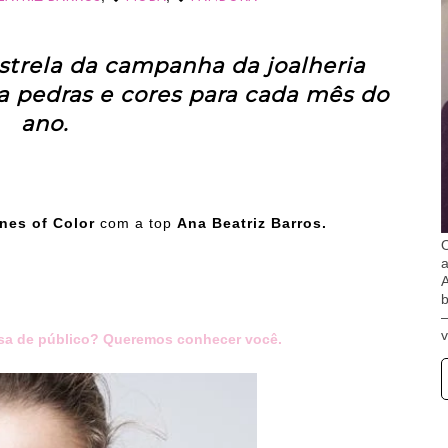
estrela da campanha da joalheria
a pedras e cores para cada mês do
ano.
nes of Color
com a top
Ana Beatriz Barros.
O
A
b
v
sa de público? Queremos conhecer você.