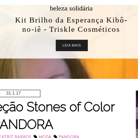
beleza solidária
Kit Brilho da Esperança Kibô-
no-iê - Triskle Cosméticos
LEIA MAIS
31.1.17
ção Stones of Color
PANDORA
,
,
EATRIZ BARROS
MODA
PANDORA