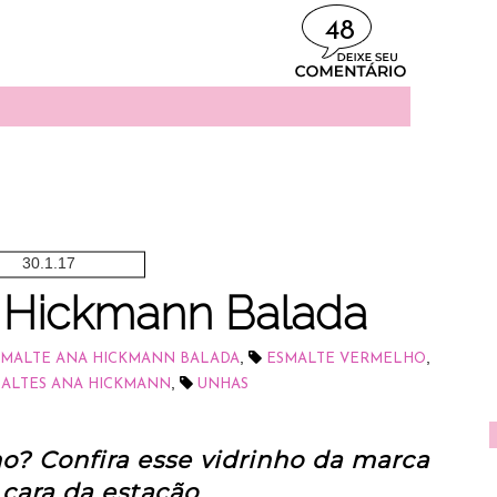
48
30.1.17
 Hickmann Balada
,
,
SMALTE ANA HICKMANN BALADA
ESMALTE VERMELHO
,
ALTES ANA HICKMANN
UNHAS
o? Confira esse vidrinho da marca
 cara da estação