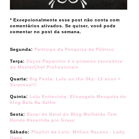
* Excepcionalmente esse post não conta com
comentários ativados. Se quiser, você pode
comentar no post da semana.
Segunda:
Participe da Pesquisa de Público
Terça:
Dayse Paparotto é a primeira vencedora
do MasterChef Profissionais
Quarta:
Big Festa: Lulu on the Sky: 13 anos +
Surpresa!!!
Quinta:
Lulu Entrevista: Elisangela Mesquita do
blog Bela Na Selfie
Sexta:
Bazar de Natal do Blog Mulherão Tem
Renda Revertida pro Graac
Sábado:
Playlist da Lulu: Million Razons - Lady
Gaga