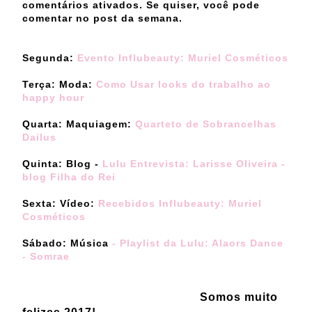
comentários ativados. Se quiser, você pode
comentar no post da semana.
Segunda:
Evento Influbeauty: Muriel Cosméticos
Terça: Moda:
Como Usar looks do trabalho ao
happy hour
Quarta: Maquiagem:
Quarteto de Sobrancelhas
Dailus
Quinta: Blog -
Lulu Entrevista: Larisse Oliveira -
blog Filha do Rei
Sexta: Vídeo:
Recebidos Influbeauty: Muriel
Cosméticos
Sábado: Música
- Playlist da Lulu: Alaors Dance
- Somrae
Somos muito