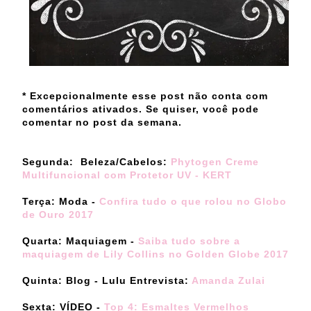
* Excepcionalmente esse post não conta com
comentários ativados. Se quiser, você pode
comentar no post da semana.
Segunda: Beleza/Cabelos:
Phytogen Creme
Multifuncional com Protetor UV - KERT
Terça: Moda -
Confira tudo o que rolou no Globo
de Ouro 2017
Quarta: Maquiagem -
Saiba tudo sobre a
maquiagem de Lily Collins no Golden Globe 2017
Quinta: Blog - Lulu Entrevista:
Amanda Zulai
Sexta: VÍDEO -
Top 4: Esmaltes Vermelhos