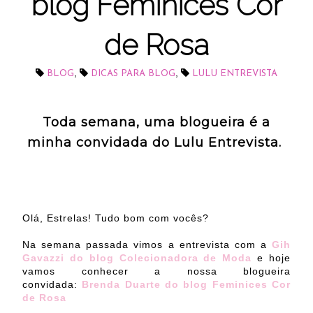
blog Feminices Cor
de Rosa
,
,
BLOG
DICAS PARA BLOG
LULU ENTREVISTA
Toda semana, uma blogueira é a
minha convidada do Lulu Entrevista.
Olá, Estrelas! Tudo bom com vocês?
Na semana passada vimos a entrevista com a
Gih
Gavazzi do blog Colecionadora de Moda
e hoje
vamos conhecer a nossa blogueira
convidada:
Brenda Duarte do blog Feminices Cor
de Rosa