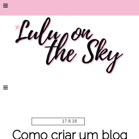
≡
≡
17.8.18
Como criar um blog