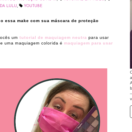
,
 DA LULU
YOUTUBE
do essa make com sua máscara de proteção
 vocês um
tutorial de maquiagem neutra
para usar
uxe uma maquiagem colorida é
maquiagem para usar
O
A
b
v