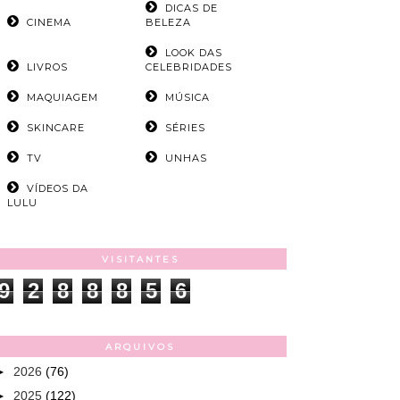
DICAS DE
CINEMA
BELEZA
LOOK DAS
LIVROS
CELEBRIDADES
MAQUIAGEM
MÚSICA
SKINCARE
SÉRIES
TV
UNHAS
VÍDEOS DA
LULU
VISITANTES
9
2
8
8
8
5
6
ARQUIVOS
►
2026
(76)
►
2025
(122)