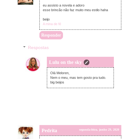
segunda-feira, junho 29, 2020
eu assisto a novela e adoro
esse brincão não faz muito meu estilo haha
beijo
A mina de fé
Responder
Respostas
Lulu on the sky
segunda-feira, junho 29, 2020
Olá Meloren,
Nem o meu, mas tem gosto pra tudo.
big beijos
Pedrita
segunda-feira, junho 29, 2020