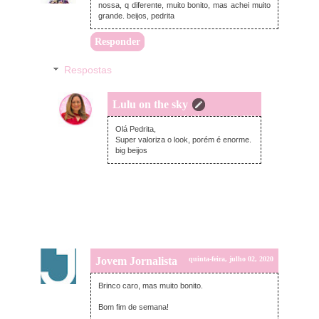
nossa, q diferente, muito bonito, mas achei muito
grande. beijos, pedrita
Responder
Respostas
Lulu on the sky
segunda-feira, junho 29, 2020
Olá Pedrita,
Super valoriza o look, porém é enorme.
big beijos
Jovem Jornalista
quinta-feira, julho 02, 2020
Brinco caro, mas muito bonito.
Bom fim de semana!