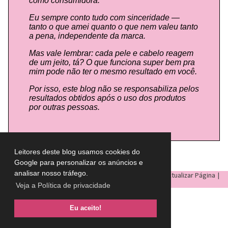
como consumidora.
Eu sempre conto tudo com sinceridade —
tanto o que amei quanto o que nem valeu tanto
a pena, independente da marca.
Mas vale lembrar: cada pele e cabelo reagem
de um jeito, tá? O que funciona super bem pra
mim pode não ter o mesmo resultado em você.
Por isso, este blog não se responsabiliza pelos
resultados obtidos após o uso dos produtos
por outras pessoas.
Leitores deste blog usamos cookies do
Google para personalizar os anúncios e
analisar nosso tráfego.
LULU ON THE SKY
- Todos os direitos reservados © |
Atualizar Página
|
Veja a Política de privacidade
Eu aceito!