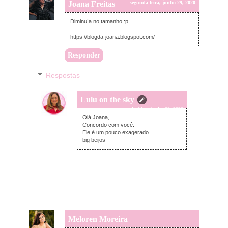
Joana Freitas
segunda-feira, junho 29, 2020
Diminuía no tamanho :p
https://blogda-joana.blogspot.com/
Responder
Respostas
Lulu on the sky
segunda-feira, junho 29, 2020
Olá Joana,
Concordo com você.
Ele é um pouco exagerado.
big beijos
Meloren Moreira