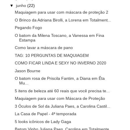
▼
junho
(22)
Maquiagem para usar com máscara de proteção 2
O Brinco da Adriana Birolli, a Lorena em Totalment...
Pegando Fogo
O batom da Milena Toscano, a Vanessa em Fina
Estampa
Como lavar a máscara de pano
TAG: 10 PERGUNTAS DE MAQUIAGEM
COMO FICAR LINDA E SEXY NO INVERNO 2020
Jason Bourne
O batom rosa de Priscila Fantim, a Diana em Êta
Mu...
5 itens de beleza até 60 reais que você precisa te...
Maquiagem para usar com Máscara de Proteção
3 Óculos de Sol da Juliana Paes, a Carolina Castil...
La Casa de Papel - 4ª temporada
5 looks icônicos de Lady Gaga
Batom Vinho Juliana Paes, Carolina em Totalmente