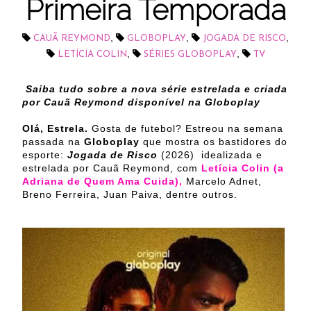
Primeira Temporada
,
,
,
CAUÃ REYMOND
GLOBOPLAY
JOGADA DE RISCO
,
,
LETÍCIA COLIN
SÉRIES GLOBOPLAY
TV
Saiba tudo sobre a nova série estrelada e criada
por Cauã Reymond disponível na Globoplay
Olá, Estrela.
Gosta de futebol? Estreou na semana
passada na
Globoplay
que mostra os bastidores do
esporte:
Jogada de Risco
(2026) idealizada e
estrelada por Cauã Reymond, com
Letícia Colin (a
Adriana de Quem Ama Cuida),
Marcelo Adnet,
Breno Ferreira, Juan Paiva, dentre outros.