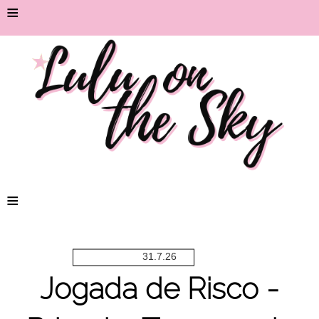
≡
≡
31.7.26
Jogada de Risco -