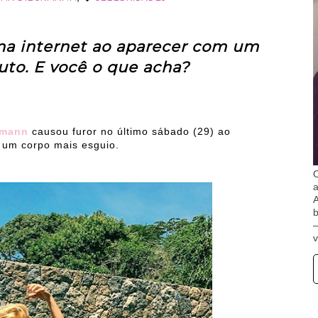
s na internet ao aparecer com um
uto. E você o que acha?
kmann
causou furor no último sábado (29) ao
m um corpo mais esguio.
O
A
b
v