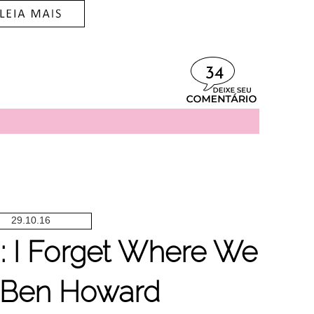
34
29.10.16
u: I Forget Where We
 Ben Howard