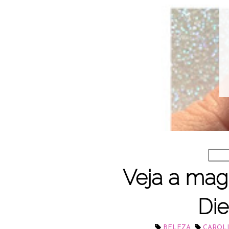
Veja a mag
Di
,
BELEZA
CAROL