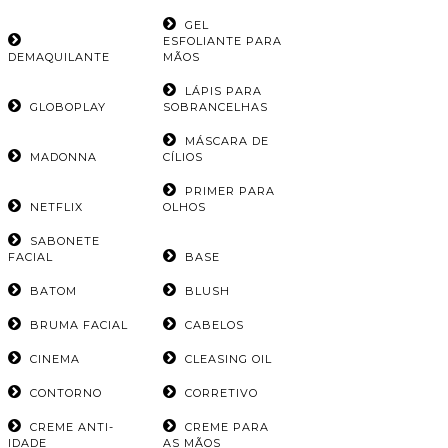
GEL
ESFOLIANTE PARA
DEMAQUILANTE
MÃOS
LÁPIS PARA
GLOBOPLAY
SOBRANCELHAS
MÁSCARA DE
MADONNA
CÍLIOS
PRIMER PARA
NETFLIX
OLHOS
SABONETE
FACIAL
BASE
BATOM
BLUSH
BRUMA FACIAL
CABELOS
CINEMA
CLEASING OIL
CONTORNO
CORRETIVO
CREME ANTI-
CREME PARA
IDADE
AS MÃOS