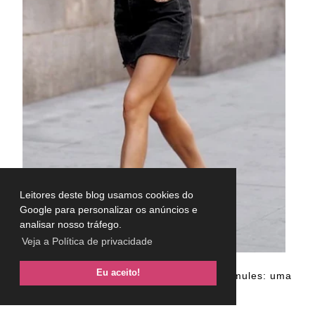
Leitores deste blog usamos cookies do
Google para personalizar os anúncios e
analisar nosso tráfego.
Veja a Política de privacidade
Eu aceito!
Se você é fashionista, o ideal é ter duas mules: uma
flat tradicionale outra com salto grosso.