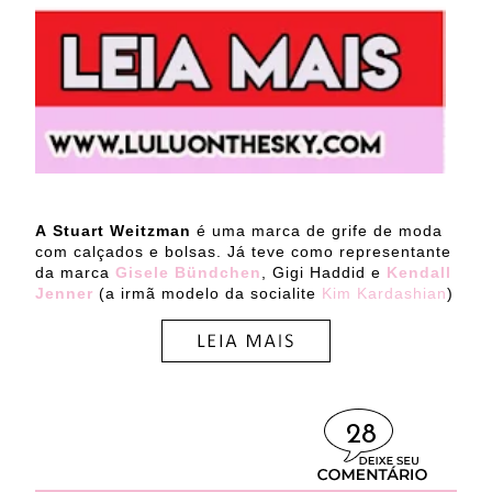
A
Stuart Weitzman
é uma marca de grife de moda
com calçados e bolsas. Já teve como representante
da marca
Gisele Bündchen
, Gigi Haddid e
Kendall
Jenner
(a irmã modelo da socialite
Kim Kardashian
)
28