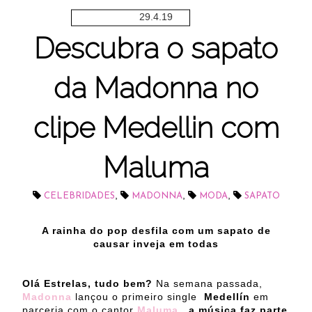
29.4.19
Descubra o sapato
da Madonna no
clipe Medellin com
Maluma
,
,
,
CELEBRIDADES
MADONNA
MODA
SAPATO
A rainha do pop desfila com um sapato de
causar inveja em todas
Olá Estrelas, tudo bem?
Na semana passada,
Madonna
lançou o primeiro single
Medellín
em
parceria com o cantor
Maluma
, a música faz parte