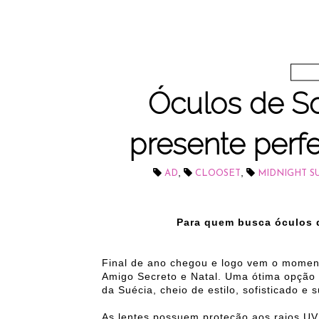
Óculos de So
presente perfe
,
,
AD
CLOOSET
MIDNIGHT S
Para quem busca óculos d
Final de ano chegou e logo vem o momen
Amigo Secreto e Natal. Uma ótima opção 
da Suécia, cheio de estilo, sofisticado e s
As lentes possuem proteção aos raios U