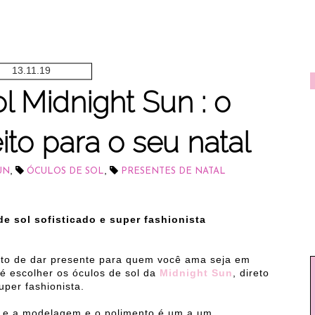
13.11.19
l Midnight Sun : o
ito para o seu natal
,
,
UN
ÓCULOS DE SOL
PRESENTES DE NATAL
e sol sofisticado e super fashionista
to de dar presente para quem você ama seja em
é escolher os óculos de sol da
Midnight Sun
, direto
uper fashionista.
V e a modelagem e o polimento é um a um,