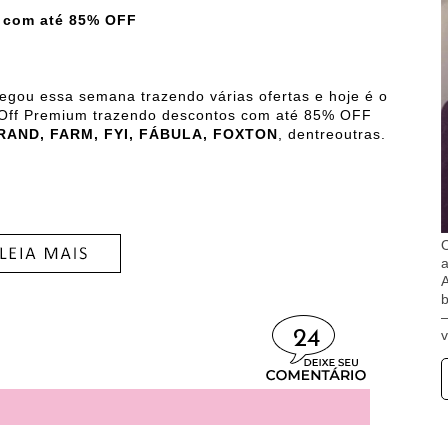
e com até 85% OFF
egou essa semana trazendo várias ofertas e hoje é o
ay Off Premium trazendo descontos com até 85% OFF
BRAND, FARM, FYI, FÁBULA, FOXTON
, dentreoutras.
O
A
b
24
v