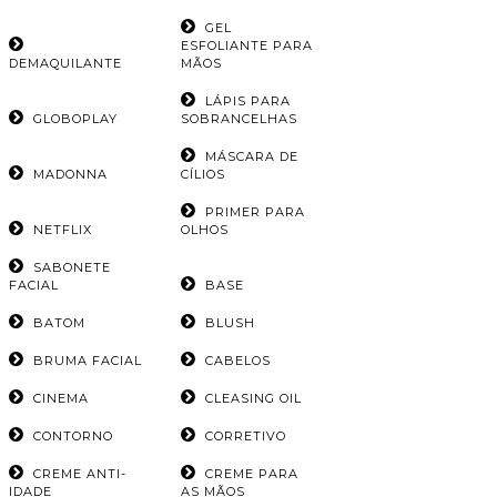
GEL
ESFOLIANTE PARA
DEMAQUILANTE
MÃOS
LÁPIS PARA
GLOBOPLAY
SOBRANCELHAS
MÁSCARA DE
MADONNA
CÍLIOS
PRIMER PARA
NETFLIX
OLHOS
SABONETE
FACIAL
BASE
BATOM
BLUSH
BRUMA FACIAL
CABELOS
CINEMA
CLEASING OIL
CONTORNO
CORRETIVO
CREME ANTI-
CREME PARA
IDADE
AS MÃOS