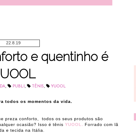
22.8.19
forto e quentinho é
YUOOL
,
,
,
DA
PUBLI
TÊNIS
YUOOL
ra todos os momentos da vida.
ue preza conforto,
todos os seus produtos são
ualquer ocasião? Isso é tênis
YUOOL.
Forrado com lã
a e tecida na Itália.