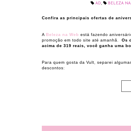
,
AD
BELEZA NA
Confira as principais ofertas de anive
A
Beleza na Web
está fazendo aniversári
promoção em todo site até amanhã.
Os 
acima de 319 reais, você ganha uma bo
Para quem gosta da Vult, separei alguma
descontos: