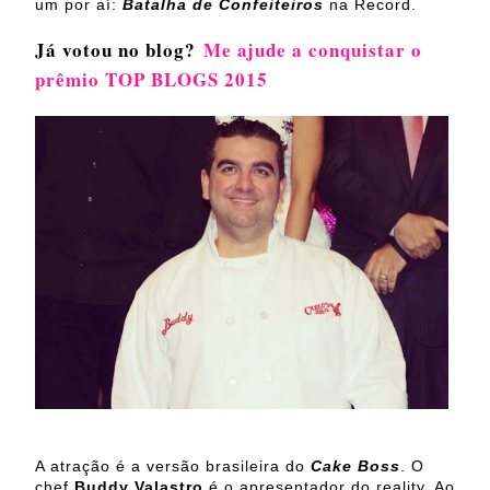
um por aí:
Batalha de Confeiteiros
na Record.
Já votou no blog?
Me ajude a conquistar o
prêmio TOP BLOGS 2015
A atração é a versão brasileira do
Cake Boss
. O
chef
Buddy Valastro
é o apresentador do reality. Ao