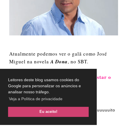
Atualmente podemos ver o galã como José
Miguel na novela
A Dona
, no SBT.
Já votou no blog?
Me ajude a conquistar o
Leitores deste blog usamos cookies do
prêmio TOP BLOGS 2015
Google para personalizar os anúncios e
analisar nosso tráfego.
Veja a Política de privacidade
Prefiro essa versão da foto acima, muuuuuuuuuito
Eu aceito!
mais sexy