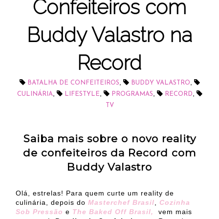
Confeiteiros com
Buddy Valastro na
Record
,
,
BATALHA DE CONFEITEIROS
BUDDY VALASTRO
,
,
,
,
CULINÁRIA
LIFESTYLE
PROGRAMAS
RECORD
TV
Saiba mais sobre o novo reality
de confeiteiros da Record com
Buddy Valastro
Olá, estrelas! Para quem curte um reality de
culinária, depois do
Masterchef Brasil
,
Cozinha
Sob Pressão
e
The Baked Off Brasil,
vem mais