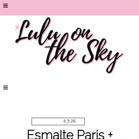
≡
≡
4.3.26
Esmalte Paris +