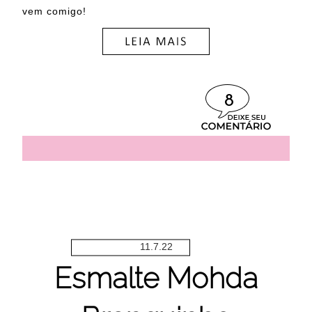
vem comigo!
8
11.7.22
Esmalte Mohda