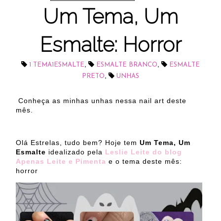
Um Tema, Um
Esmalte: Horror
,
,
1 TEMA1ESMALTE
ESMALTE BRANCO
ESMALTE
,
PRETO
UNHAS
Conheça as minhas unhas nessa nail art deste
mês.
Olá Estrelas, tudo bem? Hoje tem
Um Tema, Um
Esmalte
idealizado pela
Leslie Leite do blog
Apenas Leite e Pimenta
e o tema deste mês:
horror