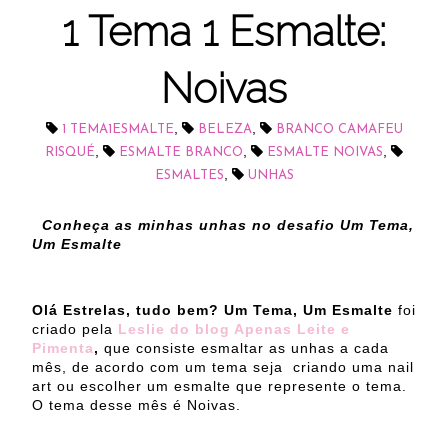
1 Tema 1 Esmalte:
Noivas
,
,
1 TEMA1ESMALTE
BELEZA
BRANCO CAMAFEU
,
,
,
RISQUÉ
ESMALTE BRANCO
ESMALTE NOIVAS
,
ESMALTES
UNHAS
Conheça as minhas unhas no desafio Um Tema,
Um Esmalte
Olá Estrelas, tudo bem?
Um Tema, Um Esmalte
foi
criado pela
Leslie do blog Apenas Leite e
Pimenta
,
que consiste esmaltar as unhas a cada
mês, de acordo com um tema seja criando uma nail
art ou escolher um esmalte que represente o tema.
O tema desse mês é Noivas.