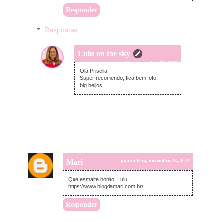
Responder
Respostas
Lulu on the sky
quarta-feira, novembro 23, 2022
Olá Priscila,
Super recomendo, fica bem fofo.
big beijos
Mari
quarta-feira, novembro 23, 2022
Que esmalte bonito, Lulu!
https://www.blogdamari.com.br/
Responder