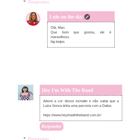
Respostas
Lulu on the sky
quinta-feira, novembro 24, 2022
Olá, Mari.
Que bom que gostou, ele é
maravilhoso.
big beijos
Hey I'm With The Band
quinta-feira, novembro 24, 2022
Adorei a cor desse esmalte e não sabia que a
Luiza Sonza tinha uma parceria com a Dailus.
https://www.heyimwiththeband.com.br/
Responder
Respostas