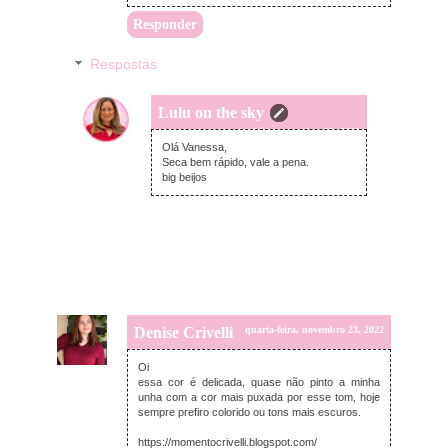
Responder
Respostas
Lulu on the sky
quarta-feira, novembro 23, 2022
Olá Vanessa,
Seca bem rápido, vale a pena.
big beijos
Denise Crivelli
quarta-feira, novembro 23, 2022
Oi
essa cor é delicada, quase não pinto a minha
unha com a cor mais puxada por esse tom, hoje
sempre prefiro colorido ou tons mais escuros.
https://momentocrivelli.blogspot.com/