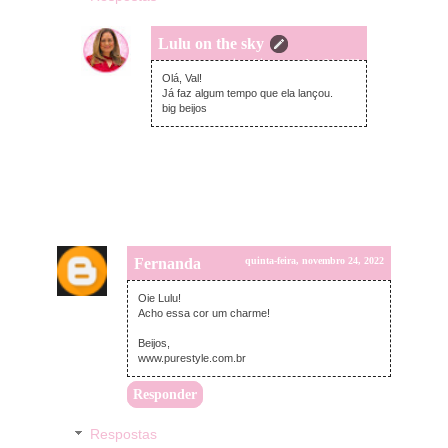
Lulu on the sky
quinta-feira, novembro 24, 2022
Olá, Val!
Já faz algum tempo que ela lançou.
big beijos
Fernanda
quinta-feira, novembro 24, 2022
Oie Lulu!
Acho essa cor um charme!
Beijos,
www.purestyle.com.br
Responder
Respostas