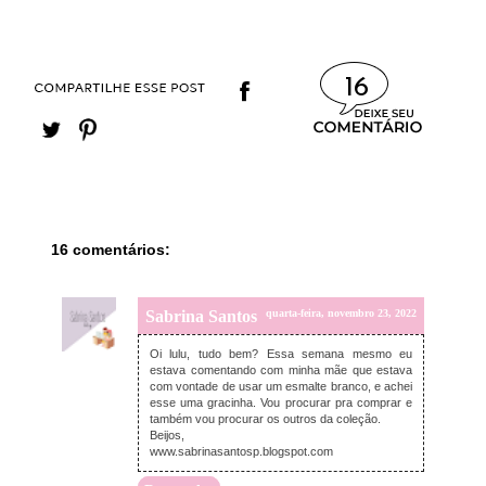
16
16 comentários:
Sabrina Santos
quarta-feira, novembro 23, 2022
Oi lulu, tudo bem? Essa semana mesmo eu
estava comentando com minha mãe que estava
com vontade de usar um esmalte branco, e achei
esse uma gracinha. Vou procurar pra comprar e
também vou procurar os outros da coleção.
Beijos,
www.sabrinasantosp.blogspot.com