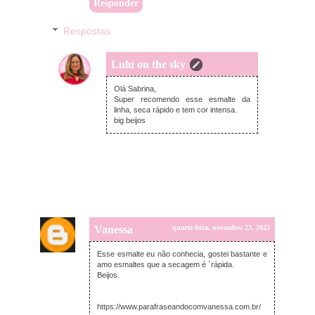
Responder
Respostas
Lulu on the sky
quarta-feira, novembro 23, 2022
Olá Sabrina,
Super recomendo esse esmalte da
linha, seca rápido e tem cor intensa.
big beijos
Vanessa
quarta-feira, novembro 23, 2022
Esse esmalte eu não conhecia, gostei bastante e
amo esmaltes que a secagem é ´rápida.
Beijos.
https://www.parafraseandocomvanessa.com.br/