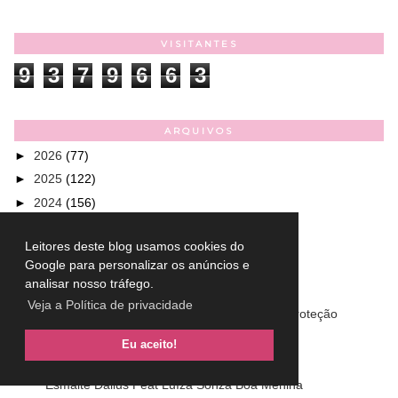
VISITANTES
9
3
7
9
6
6
3
ARQUIVOS
►
2026
(77)
►
2025
(122)
►
2024
(156)
►
2023
(150)
Leitores deste blog usamos cookies do
▼
2022
(155)
Google para personalizar os anúncios e
►
dezembro
(13)
analisar nosso tráfego.
▼
novembro
(12)
Veja a Política de privacidade
Conheça os produtos de NIVEA Sun Tripla Proteção
Esmalte Iamo Beijo Quente
Eu aceito!
Encantado´s - Primeira Temporada
Esmalte Dailus Feat Luíza Sonza Boa Menina