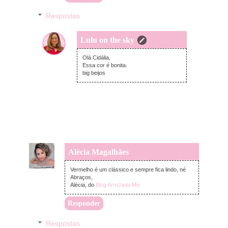
Respostas
Lulu on the sky
terça-feira, novembro 29, 2022
Olá Cidália,
Essa cor é bonita.
big beijos
Alécia Magalhães
segunda-feira, novembro 28, 2022
Vermelho é um clássico e sempre fica lindo, né
Abraços,
Alécia, do
Blog ArroJada Mix
Responder
Respostas