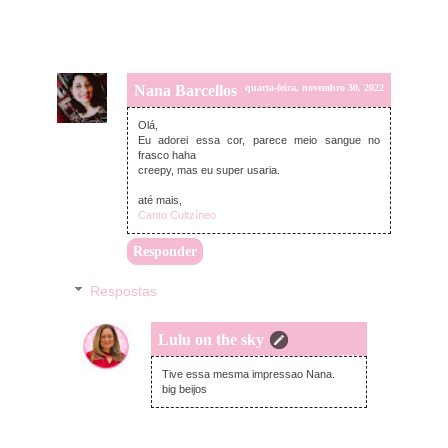
Nana Barcellos
quarta-feira, novembro 30, 2022
Olá,
Eu adorei essa cor, parece meio sangue no
frasco haha
creepy, mas eu super usaria.
até mais,
Canto Cultzíneo
Responder
Respostas
Lulu on the sky
terça-feira, dezembro 06, 2022
Tive essa mesma impressao Nana.
big beijos