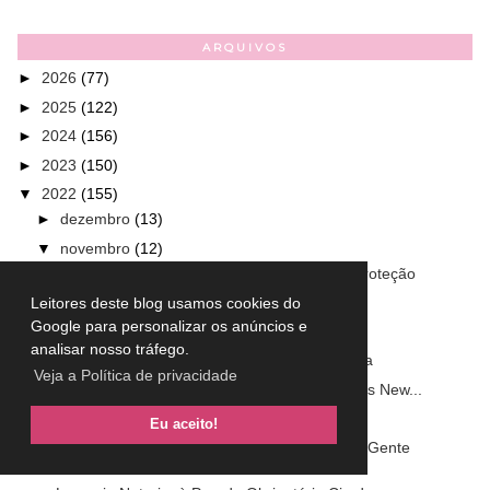
ARQUIVOS
►
2026
(77)
►
2025
(122)
►
2024
(156)
►
2023
(150)
▼
2022
(155)
►
dezembro
(13)
▼
novembro
(12)
Conheça os produtos de NIVEA Sun Tripla Proteção
Esmalte Iamo Beijo Quente
Leitores deste blog usamos cookies do
Google para personalizar os anúncios e
Encantado´s - Primeira Temporada
analisar nosso tráfego.
Esmalte Dailus Feat Luíza Sonza Boa Menina
Veja a Política de privacidade
Paleta de sombras RK by Kiss Amethyst - Kiss New...
Todas as Flores - primeira temporada
Eu aceito!
Conheça coleção Dailus Saudades do que a Gente
Já ...