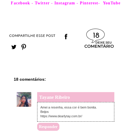
Facebook
-
Twitter
-
Instagram
-
Pinterest
-
YouTube
18
18 comentários:
Tayane Ribeiro
segunda-feira, novembro 28, 2022
Amei a resenha, essa cor é bem bonita.
Beijos
https://www.dearlytay.com.br/
Responder