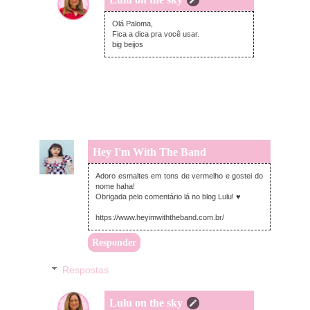
terça-feira, novembro 29, 2022
Olá Paloma,
Fica a dica pra você usar.
big beijos
Hey I'm With The Band
terça-feira, novembro 29, 2022
Adoro esmaltes em tons de vermelho e gostei do
nome haha!
Obrigada pelo comentário lá no blog Lulu! ♥
https://www.heyimwiththeband.com.br/
Responder
Respostas
Lulu on the sky