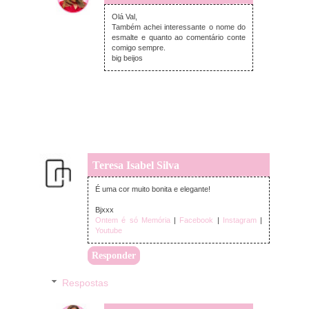
terça-feira, novembro 29, 2022
Olá Val,
Também achei interessante o nome do
esmalte e quanto ao comentário conte
comigo sempre.
big beijos
Teresa Isabel Silva
terça-feira, novembro 29, 2022
É uma cor muito bonita e elegante!
Bjxxx
Ontem é só Memória
|
Facebook
|
Instagram
|
Youtube
Responder
Respostas