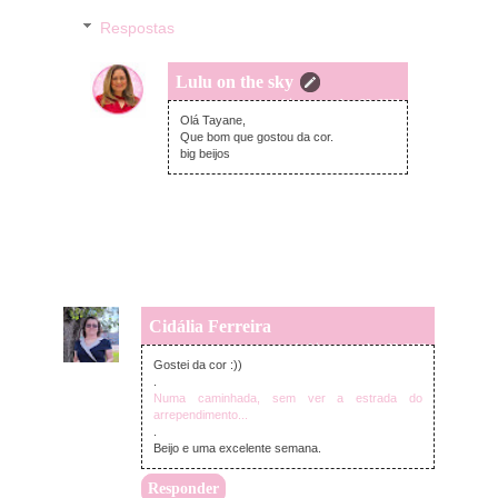
Respostas
Lulu on the sky
terça-feira, novembro 29, 2022
Olá Tayane,
Que bom que gostou da cor.
big beijos
Cidália Ferreira
segunda-feira, novembro 28, 2022
Gostei da cor :))
.
Numa caminhada, sem ver a estrada do
arrependimento...
.
Beijo e uma excelente semana.
Responder