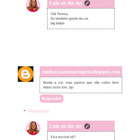
Lulu on the sky
terça-feira, novembro 29, 2022
Olá Teresa,
Eu também gostei da cor.
big beijos
minhacasaeumaviagem.blogspot.com
terça-feira, novembro 29, 2022
Bonita a cor, mas parece que não cobre bem
Adoro esse tom, bjo
Responder
Respostas
Lulu on the sky
terça-feira, dezembro 06, 2022
Fica incrível né?