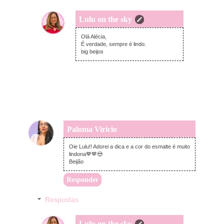
Lulu on the sky
terça-feira, novembro 29, 2022
Olá Alécia,
É verdade, sempre é lindo.
big beijos
Paloma Viricio
segunda-feira, novembro 28, 2022
Oie Lulu!! Adorei a dica e a cor do esmalte é muito
lindona💙💙😍
Beijão
Responder
Respostas
Lulu on the sky