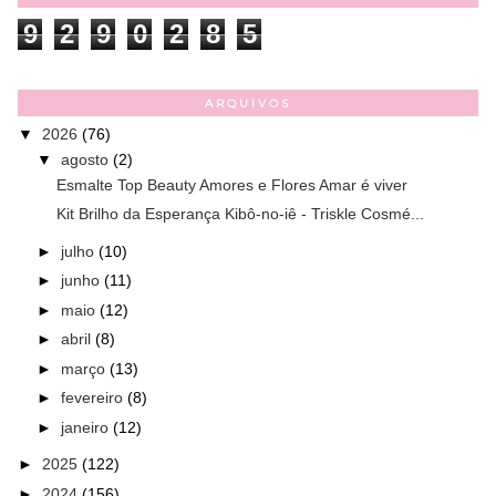
9
2
9
0
2
8
5
ARQUIVOS
▼
2026
(76)
▼
agosto
(2)
Esmalte Top Beauty Amores e Flores Amar é viver
Kit Brilho da Esperança Kibô-no-iê - Triskle Cosmé...
►
julho
(10)
►
junho
(11)
►
maio
(12)
►
abril
(8)
►
março
(13)
►
fevereiro
(8)
►
janeiro
(12)
►
2025
(122)
►
2024
(156)