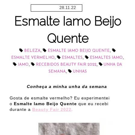
28.11.22
Esmalte Iamo Beijo
Quente
,
,
BELEZA
ESMALTE IAMO BEIJO QUENTE
,
,
,
ESMALTE VERMELHO
ESMALTES
ESMALTES IAMO
,
,
IAMO
RECEBIDOS BEAUTY FAIR 2022
UNHA DA
,
SEMANA
UNHAS
Conheça a minha unha da semana
Gosta de esmalte vermelho? Eu experimentei
o
Esmalte Iamo Beijo Quente
que eu recebi
durante a
Beauty Fair 2022
.