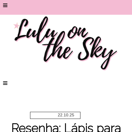
≡
≡
22.10.25
Resenha: Lápis para