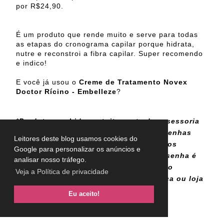
por R$24,90.
É um produto que rende muito e serve para todas
as etapas do cronograma capilar porque hidrata,
nutre e reconstroi a fibra capilar. Super recomendo
e indico!
E você já usou o
Creme de Tratamento Novex
Doctor Rícino - Embelleze
?
*Produto recebido gratuitamente da assessoria
da marca. A política do blog é fazer resenhas
Leitores deste blog usamos cookies do
sinceras, geralmente mostrando os lados
Google para personalizar os anúncios e
positivos e negativos do produto. A resenha é
analisar nosso tráfego.
baseada na minha opinião sincera como
Veja a Política de privacidade
consumidora e é independente da marca ou loja
que enviou o produto para testar.
Eu aceito!