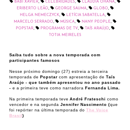
,
,
,
BABI XAVIER
CELEBRIDADES
CLAUDIA OHANA
,
,
,
ERIBERTO LEÃO
GEORGE SAUMA
GLOBO
,
,
HELGA NEMECZYCK
LETÍCIA SABATELLA
,
,
,
MARCELO SERRADO
MÚSICA
NANY PEOPLE
,
,
,
POPSTAR
PROGRAMAS DE TV
TAÍS ARAÚJO
TOTIA MEIRELES
Saiba tudo sobre a nova temporada com
participantes famosos
Nesse próximo domingo (27) estreia a terceira
temporada de
Popstar
com apresentação de
Taís
Araújo - que também apresentou no ano passado
-
e a primeira teve como narradora
Fernanda Lima.
Na primeira temporada teve
André Frateschi
como
vencedor e na segunda
Jennifer Nascimento (
que
foi repórter na última temporada do
The Voice
Brasil
)