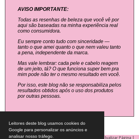
AVISO IMPORTANTE:
Todas as resenhas de beleza que você vê por
aqui são baseadas na minha experiência real
como consumidora.
Eu sempre conto tudo com sinceridade —
tanto o que amei quanto o que nem valeu tanto
a pena, independente da marca.
Mas vale lembrar: cada pele e cabelo reagem
de um jeito, tá? O que funciona super bem pra
mim pode não ter o mesmo resultado em você.
Por isso, este blog não se responsabiliza pelos
resultados obtidos após o uso dos produtos
por outras pessoas.
Leitores deste blog usamos cookies do
Google para personalizar os anúncios e
analisar nosso tráfego.
LULU ON THE SKY
- Todos os direitos reservados © |
Atualizar Página
|