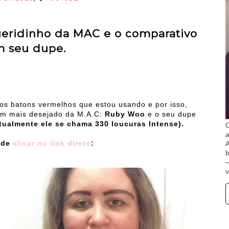
eridinho da MAC e o comparativo
 seu dupe.
os batons vermelhos que estou usando e por isso,
tom mais desejado da M.A.C:
Ruby Woo
e o seu dupe
tualmente ele se chama 330 loucuras Intense).
O
pode
clicar no link direto
:
A
b
v