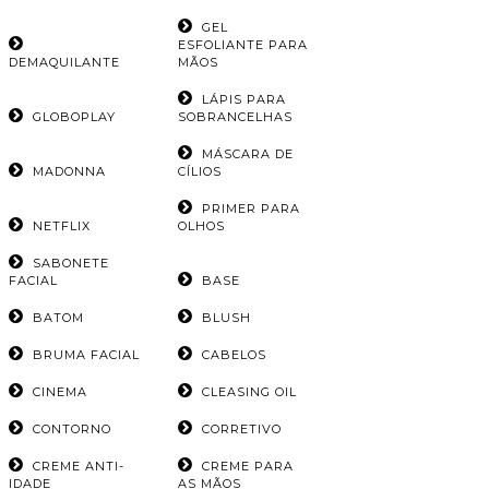
GEL
ESFOLIANTE PARA
DEMAQUILANTE
MÃOS
LÁPIS PARA
GLOBOPLAY
SOBRANCELHAS
MÁSCARA DE
MADONNA
CÍLIOS
PRIMER PARA
NETFLIX
OLHOS
SABONETE
FACIAL
BASE
BATOM
BLUSH
BRUMA FACIAL
CABELOS
CINEMA
CLEASING OIL
CONTORNO
CORRETIVO
CREME ANTI-
CREME PARA
IDADE
AS MÃOS