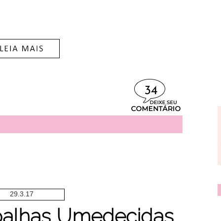
34
29.3.17
Toalhas Umedecidas