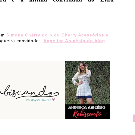
om
Simone Cherry do blog Cherry Acessórios e
ogueira convidada:
Angélica Anicésio do blog