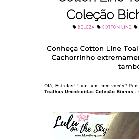
Coleção Bic
,
,
BELEZA
COTTON LINE
Conheça Cotton Line Toa
Cachorrinho extremamen
també
Olá, Estrelas! Tudo bem com vocês? Rec
Toalhas Umedecidas Coleção Bichos -