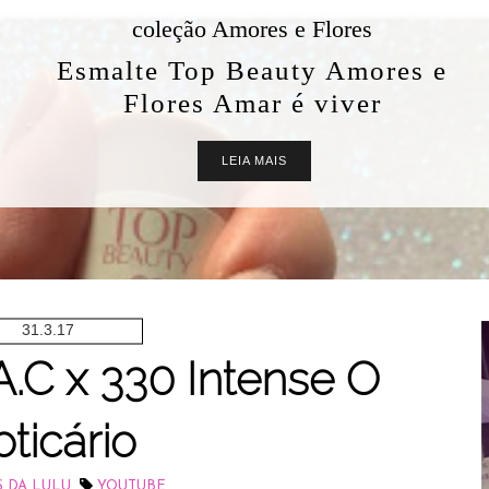
coleção Amores e Flores
Esmalte Top Beauty Amores e
Flores Amar é viver
LEIA MAIS
31.3.17
.C x 330 Intense O
ticário
,
S DA LULU
YOUTUBE