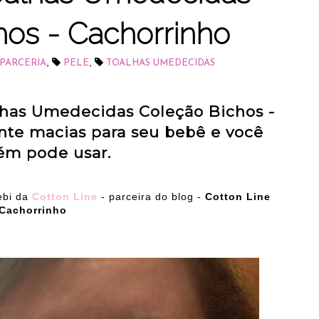
hos - Cachorrinho
,
,
PARCERIA
PELE
TOALHAS UMEDECIDAS
lhas Umedecidas Coleção Bichos -
te macias para seu bebê e você
m pode usar.
ebi da
Cotton Line
- parceira do blog -
Cotton Line
 Cachorrinho