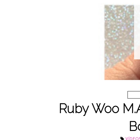
Ruby Woo M.A
Bo
VÍDEO