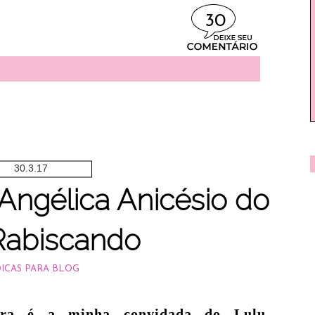
30
30.3.17
 Angélica Anicésio do
Rabiscando
ICAS PARA BLOG
ira é a minha convidada do Lulu