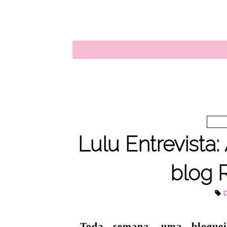
Lulu Entrevista:
blog 
D
Toda semana, uma blogue