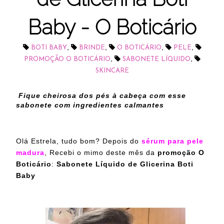
Baby - O Boticário
,
,
,
,
BOTI BABY
BRINDE
O BOTICÁRIO
PELE
,
,
PROMOÇÃO O BOTICÁRIO
SABONETE LÍQUIDO
SKINCARE
Fique cheirosa dos pés à cabeça com esse
sabonete com ingredientes calmantes
Olá Estrela, tudo bom? Depois do
sérum para pele
madura
,
Recebi o mimo deste mês da
promoção O
Boticário
:
Sabonete Líquido de Glicerina Boti
Baby