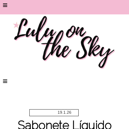
≡
≡
19.1.26
Sabonete Líquido