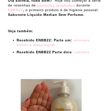
Olá Estrela, tudo bom?
Hoje vou começar a série
de resenhas de
produtos recebidos
durante
ENBB22
,
o primeiro produto é de higiene pessoal:
Sabonete Líquido Median Sem Perfume.
Veja também:
Recebido ENBB22: Parte um:
skincare,
unhas e maquiagem
Recebido ENBB22 Parte dois
:
cabelos