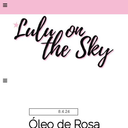
≡
≡
8.4.24
Óleo de Rosa