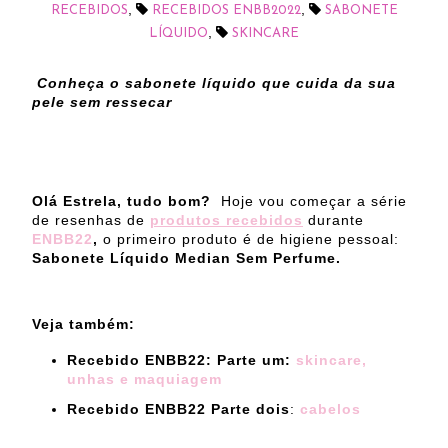
,
,
RECEBIDOS
RECEBIDOS ENBB2022
SABONETE
,
LÍQUIDO
SKINCARE
Conheça o sabonete líquido que cuida da sua
pele sem ressecar
Olá Estrela, tudo bom?
Hoje vou começar a série
de resenhas de
produtos recebidos
durante
ENBB22
,
o primeiro produto é de higiene pessoal:
Sabonete Líquido Median Sem Perfume.
Veja também:
Recebido ENBB22: Parte um:
skincare,
unhas e maquiagem
Recebido ENBB22 Parte dois
:
cabelos