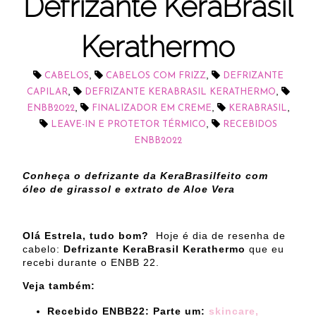
Defrizante KeraBrasil
Kerathermo
,
,
CABELOS
CABELOS COM FRIZZ
DEFRIZANTE
,
,
CAPILAR
DEFRIZANTE KERABRASIL KERATHERMO
,
,
,
ENBB2022
FINALIZADOR EM CREME
KERABRASIL
,
LEAVE-IN E PROTETOR TÉRMICO
RECEBIDOS
ENBB2022
Conheça o defrizante da KeraBrasilfeito com
óleo de girassol e extrato de Aloe Vera
Olá Estrela, tudo bom?
Hoje é dia de resenha de
cabelo:
Defrizante KeraBrasil Kerathermo
que eu
recebi durante o ENBB 22.
Veja também:
Recebido ENBB22: Parte um:
skincare,