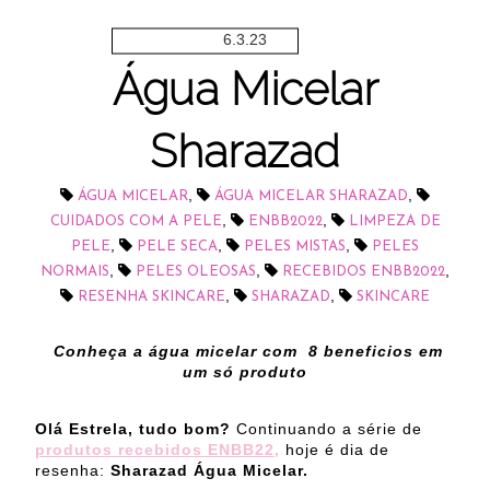
6.3.23
Água Micelar
Sharazad
,
,
ÁGUA MICELAR
ÁGUA MICELAR SHARAZAD
,
,
CUIDADOS COM A PELE
ENBB2022
LIMPEZA DE
,
,
,
PELE
PELE SECA
PELES MISTAS
PELES
,
,
,
NORMAIS
PELES OLEOSAS
RECEBIDOS ENBB2022
,
,
RESENHA SKINCARE
SHARAZAD
SKINCARE
Conheça a água micelar com 8 beneficios em
um só produto
Olá Estrela, tudo bom?
Continuando a série de
produtos recebidos ENBB22
,
hoje é dia de
resenha:
Sharazad Água Micelar.