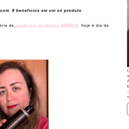
 com 8 beneficios em um só produto
érie de
produtos recebidos ENBB22
,
hoje é dia de
O
A
b
v