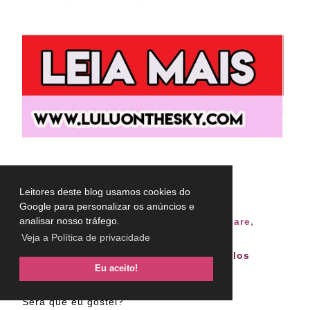
Leitores deste blog usamos cookies do
Veja também:
Google para personalizar os anúncios e
analisar nosso tráfego.
Recebido ENBB22: Parte um:
skincare,
unhas e maquiagem
Veja a Política de privacidade
Recebido ENBB22 Parte dois
:
cabelos
Eu aceito!
Será que eu gostei?