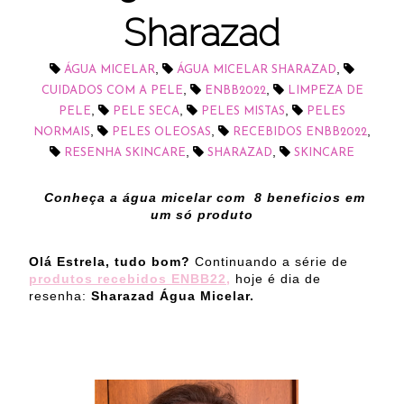
Sharazad
,
,
ÁGUA MICELAR
ÁGUA MICELAR SHARAZAD
,
,
CUIDADOS COM A PELE
ENBB2022
LIMPEZA DE
,
,
,
PELE
PELE SECA
PELES MISTAS
PELES
,
,
,
NORMAIS
PELES OLEOSAS
RECEBIDOS ENBB2022
,
,
RESENHA SKINCARE
SHARAZAD
SKINCARE
Conheça a água micelar com 8 beneficios em
um só produto
Olá Estrela, tudo bom?
Continuando a série de
produtos recebidos ENBB22
,
hoje é dia de
resenha:
Sharazad Água Micelar.