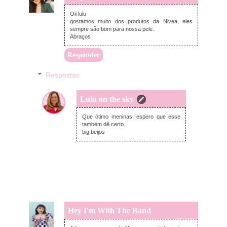
quinta-feira, outubro 27, 2022
Oii lulu
gostamos muito dos produtos da Nivea, eles
sempre são bom para nossa pele.
Abraços
Responder
Respostas
Lulu on the sky
domingo, outubro 30, 2022
Que ótimo meninas, espero que esse
também dê certo.
big beijos
Hey I'm With The Band
quinta-feira, outubro 27, 2022