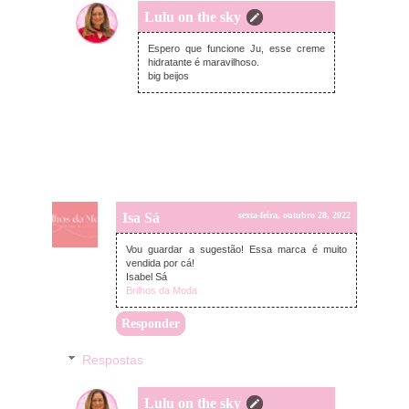
Lulu on the sky
domingo, outubro 30, 2022
Espero que funcione Ju, esse creme
hidratante é maravilhoso.
big beijos
Isa Sá
sexta-feira, outubro 28, 2022
Vou guardar a sugestão! Essa marca é muito
vendida por cá!
Isabel Sá
Brilhos da Moda
Responder
Respostas
Lulu on the sky