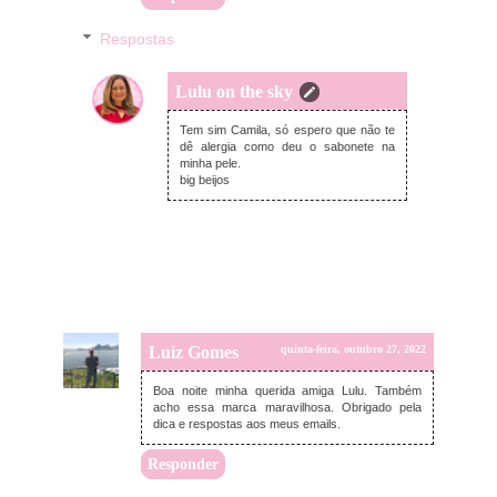
Respostas
Lulu on the sky
domingo, outubro 30, 2022
Tem sim Camila, só espero que não te
dê alergia como deu o sabonete na
minha pele.
big beijos
Luiz Gomes
quinta-feira, outubro 27, 2022
Boa noite minha querida amiga Lulu. Também
acho essa marca maravilhosa. Obrigado pela
dica e respostas aos meus emails.
Responder