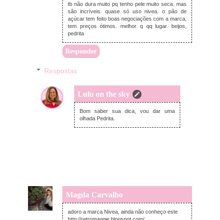
tb não dura muito pq tenho pele muito seca. mas
são incríveis. quase só uso nivea. o pão de
açúcar tem feito boas negociações com a marca,
tem preços ótimos. melhor q qq lugar. beijos,
pedrita
Responder
Respostas
Lulu on the sky
domingo, outubro 30, 2022
Bom saber sua dica, vou dar uma
olhada Pedrita.
Magda Carvalho
quinta-feira, outubro 27, 2022
adoro a marca Nivea, ainda não conheço este
http://retromaggie.blogspot.com/