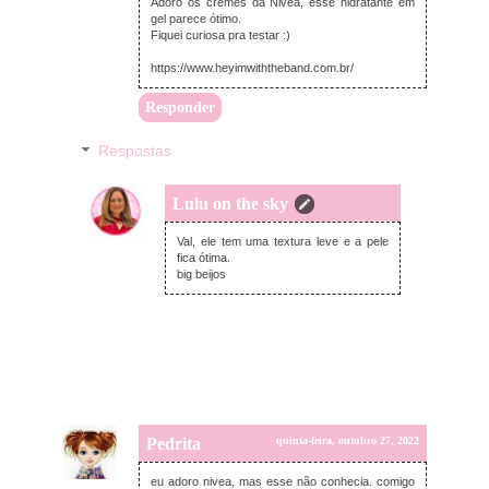
Adoro os cremes da Nivea, esse hidratante em
gel parece ótimo.
Fiquei curiosa pra testar :)
https://www.heyimwiththeband.com.br/
Responder
Respostas
Lulu on the sky
domingo, outubro 30, 2022
Val, ele tem uma textura leve e a pele
fica ótima.
big beijos
Pedrita
quinta-feira, outubro 27, 2022
eu adoro nivea, mas esse não conhecia. comigo