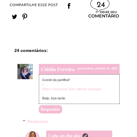
24
24 comentários:
Cidália Ferreira
quarta-feira, outubro 26, 2022
Gostei da partilha!!
-
Sinto o murmurar dum silêncio desejado
.
Beijo, boa tarde.
Responder
Respostas
Lulu on the sky