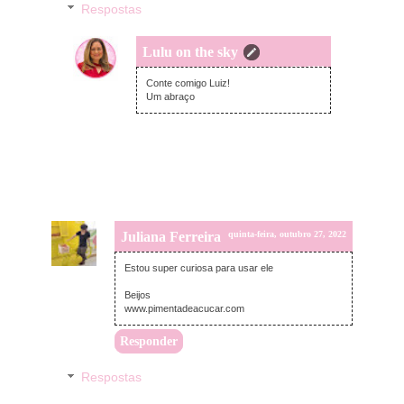
Respostas
Lulu on the sky
domingo, outubro 30, 2022
Conte comigo Luiz!
Um abraço
Juliana Ferreira
quinta-feira, outubro 27, 2022
Estou super curiosa para usar ele
Beijos
www.pimentadeacucar.com
Responder
Respostas