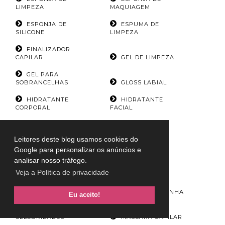
LIMPEZA
MAQUIAGEM
ESPONJA DE
ESPUMA DE
SILICONE
LIMPEZA
FINALIZADOR
CAPILAR
GEL DE LIMPEZA
GEL PARA
SOBRANCELHAS
GLOSS LABIAL
HIDRATANTE
HIDRATANTE
CORPORAL
FACIAL
HIDRATANTE
LENÇO
LABIAL
DEMAQUILANTE
Leitores deste blog usamos cookies do
Google para personalizar os anúncios e
LIMPADOR DE
PINCEL
LÁPIS BATOM
analisar nosso tráfego.
Veja a Política de privacidade
LÁPIS DE BOCA
MAQUIAGEM
MINI BATOM
MINI LIXA DE UNHA
Eu aceito!
MODA DAS
CELEBRIDADES
MÁSCARA CAPILAR