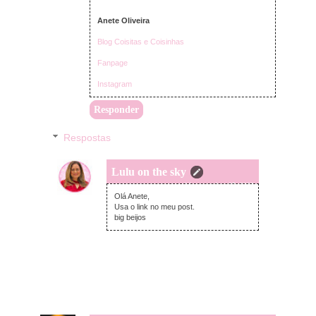
Anete Oliveira
Blog Coisitas e Coisinhas
Fanpage
Instagram
Responder
Respostas
Lulu on the sky
terça-feira, outubro 25, 2022
Olá Anete,
Usa o link no meu post.
big beijos