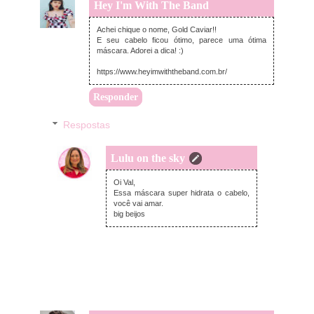
Hey I'm With The Band
segunda-feira, outubro 24, 2022
Achei chique o nome, Gold Caviar!!
E seu cabelo ficou ótimo, parece uma ótima
máscara. Adorei a dica! :)
https://www.heyimwiththeband.com.br/
Responder
Respostas
Lulu on the sky
terça-feira, outubro 25, 2022
Oi Val,
Essa máscara super hidrata o cabelo,
você vai amar.
big beijos