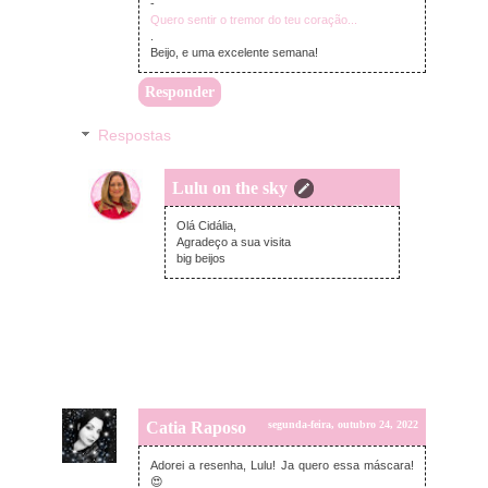
-
Quero sentir o tremor do teu coração...
.
Beijo, e uma excelente semana!
Responder
Respostas
Lulu on the sky
terça-feira, outubro 25, 2022
Olá Cidália,
Agradeço a sua visita
big beijos
Catia Raposo
segunda-feira, outubro 24, 2022
Adorei a resenha, Lulu! Ja quero essa máscara!
😍