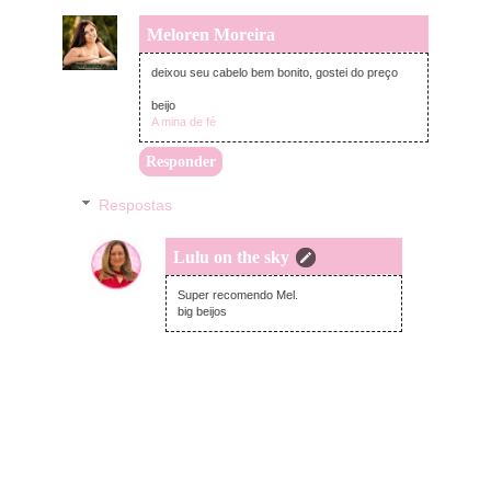
Meloren Moreira
quarta-feira, outubro 26, 2022
deixou seu cabelo bem bonito, gostei do preço
beijo
A mina de fé
Responder
Respostas
Lulu on the sky
domingo, outubro 30, 2022
Super recomendo Mel.
big beijos