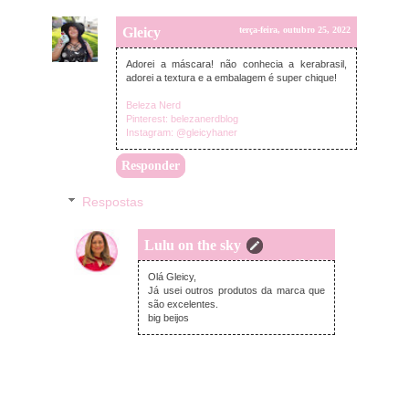
Gleicy
terça-feira, outubro 25, 2022
Adorei a máscara! não conhecia a kerabrasil,
adorei a textura e a embalagem é super chique!
Beleza Nerd
Pinterest: belezanerdblog
Instagram: @gleicyhaner
Responder
Respostas
Lulu on the sky
terça-feira, outubro 25, 2022
Olá Gleicy,
Já usei outros produtos da marca que
são excelentes.
big beijos