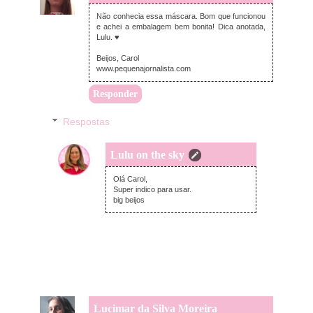
Não conhecia essa máscara. Bom que funcionou
e achei a embalagem bem bonita! Dica anotada,
Lulu. ♥
Beijos, Carol
www.pequenajornalista.com
Responder
Respostas
Lulu on the sky
terça-feira, outubro 25, 2022
Olá Carol,
Super indico para usar.
big beijos
Lucimar da Silva Moreira