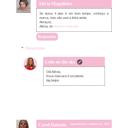
Alécia Magalhães
segunda-feira, outubro 24, 2022
Se durou 4 dias é um bom tempo, conheço a
marca, mas não usei a linha ainda
Abraços,
Alécia, do
Blog ArroJada Mix
Responder
Respostas
Lulu on the sky
terça-feira, outubro 25, 2022
Olá Alécia,
Essa máscara é excelente.
big beijos
Carol Daixum
segunda-feira, outubro 24, 2022