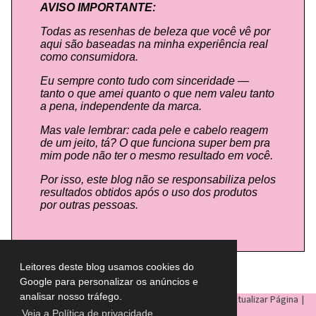
AVISO IMPORTANTE:
Todas as resenhas de beleza que você vê por
aqui são baseadas na minha experiência real
como consumidora.
Eu sempre conto tudo com sinceridade —
tanto o que amei quanto o que nem valeu tanto
a pena, independente da marca.
Mas vale lembrar: cada pele e cabelo reagem
de um jeito, tá? O que funciona super bem pra
mim pode não ter o mesmo resultado em você.
Por isso, este blog não se responsabiliza pelos
resultados obtidos após o uso dos produtos
por outras pessoas.
Leitores deste blog usamos cookies do
Google para personalizar os anúncios e
analisar nosso tráfego.
LULU ON THE SKY
- Todos os direitos reservados © |
Atualizar Página
|
Veja a Política de privacidade