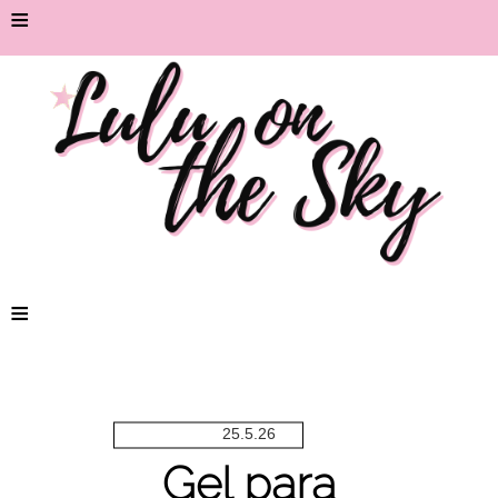
≡
≡
25.5.26
Gel para