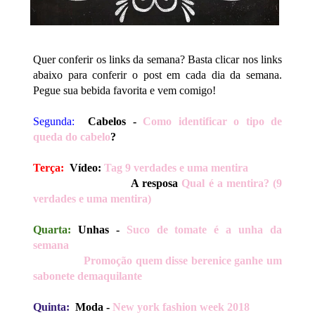
Quer conferir os links da semana? Basta clicar nos links
abaixo para conferir o post em cada dia da semana.
Pegue sua bebida favorita e vem comigo!
Segunda:
Cabelos -
Como identificar o tipo de
queda do cabelo
?
Terça:
Vídeo:
Tag 9 verdades e uma mentira
A resposa
Qual é a mentira? (9
verdades e uma mentira)
Quarta:
Unhas -
Suco de tomate é a unha da
semana
Promoção quem disse berenice ganhe um
sabonete demaquilante
Quinta:
Moda
-
New york fashion week 2018