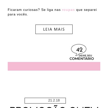
Ficaram curiosas? Se liga nas
roupas
que separei
para vocês.
42
21.2.18