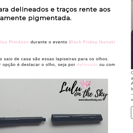
ara delineados e traços rente aos
emamente pigmentada.
ilus Pretásso
durante o evento
Black Friday Ikesaki
saio de casa são essas lapiseiras para os olhos.
 opção é destacar o olho, seja por
delineado
ou com
O
A
b
v