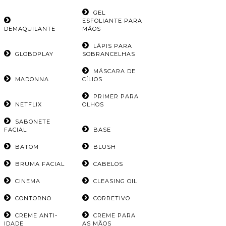
GEL
ESFOLIANTE PARA
DEMAQUILANTE
MÃOS
LÁPIS PARA
GLOBOPLAY
SOBRANCELHAS
MÁSCARA DE
MADONNA
CÍLIOS
PRIMER PARA
NETFLIX
OLHOS
SABONETE
FACIAL
BASE
BATOM
BLUSH
BRUMA FACIAL
CABELOS
CINEMA
CLEASING OIL
CONTORNO
CORRETIVO
CREME ANTI-
CREME PARA
IDADE
AS MÃOS