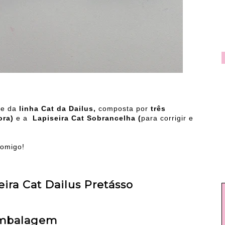
te da
linha Cat da Dailus,
composta por
três
dora)
e a
Lapiseira Cat Sobrancelha (
para corrigir e
comigo!
eira Cat Dailus Pretásso
mbalagem