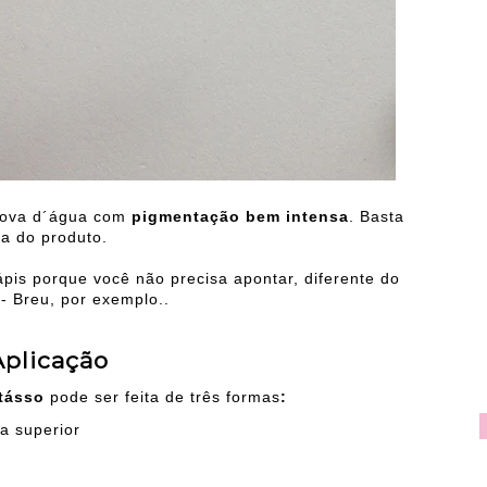
 prova d´água com
pigmentação bem intensa
. Basta
da do produto.
is porque você não precisa apontar, diferente do
- Breu, por exemplo..
Aplicação
etásso
pode ser feita de três formas
:
a superior