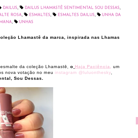
,
,
DAILUS
DAILUS LHAMASTÊ SENTIMENTAL SOU DESSAS
,
,
,
ALTE ROSA
ESMALTES
ESMALTES DAILUS
UNHA DA
,
MANA
UNHAS
coleção Lhamastê da marca
, inspirada nas Lhamas
 esmalte da coleção Lhamastê,
o
Haja Paciência
,
um
pós nova votação no meu
instagram @luluonthesky
,
ental, Sou Dessas.