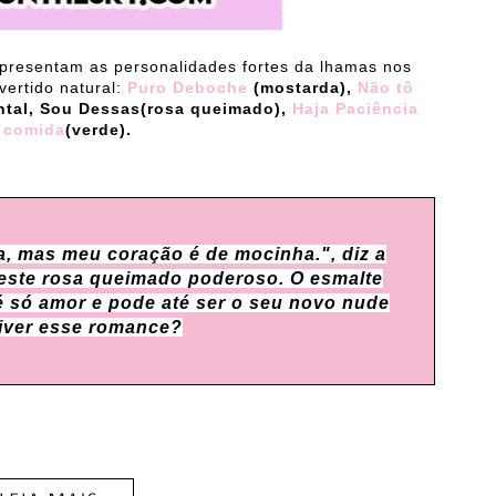
presentam as personalidades fortes da lhamas nos
ertido natural:
Puro Deboche
(mostarda),
Não tô
ntal, Sou Dessas(rosa queimado),
Haja Paciência
a comida
(verde).
a, mas meu coração é de mocinha.", diz a
 este rosa queimado poderoso. O esmalte
ó amor e pode até ser o seu novo nude
viver esse romance?