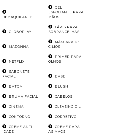
GEL
ESFOLIANTE PARA
DEMAQUILANTE
MÃOS
LÁPIS PARA
GLOBOPLAY
SOBRANCELHAS
MÁSCARA DE
MADONNA
CÍLIOS
PRIMER PARA
NETFLIX
OLHOS
SABONETE
FACIAL
BASE
BATOM
BLUSH
BRUMA FACIAL
CABELOS
CINEMA
CLEASING OIL
CONTORNO
CORRETIVO
CREME ANTI-
CREME PARA
IDADE
AS MÃOS