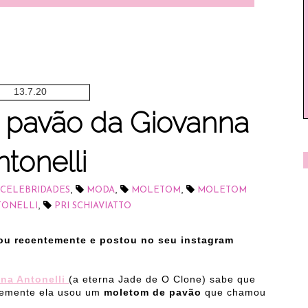
13.7.20
 pavão da Giovanna
tonelli
,
,
,
 CELEBRIDADES
MODA
MOLETOM
MOLETOM
,
TONELLI
PRI SCHIAVIATTO
sou recentemente e postou no seu instagram
na Antonelli
(a eterna Jade de O Clone) sabe que
ntemente ela usou um
moletom de pavão
que chamou