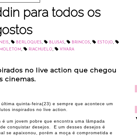
din para todos os
gostos
,
,
,
,
,
NEIS
BERLOQUES
BLUSAS
BRINCOS
ESTOJO
,
,
MOLETOM
RIACHUELO
VIVARA
irados no live action que chegou
s cinemas.
 última quinta-feira(23) e sempre que acontece um
tos inspirados no live action.
in é um jovem pobre que encontra uma lâmpada
 de conquistar desejos. E um desses desejos é
qual se apaixonou, porém a moça é comprometida e