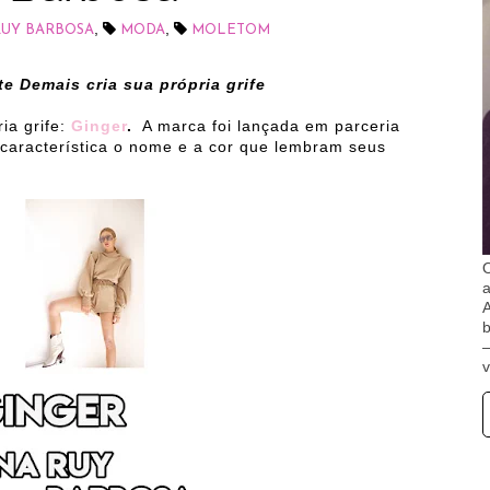
,
,
RUY BARBOSA
MODA
MOLETOM
te Demais cria sua própria grife
ria grife:
Ginger
.
A marca foi lançada em parceria
característica o nome e a cor que lembram seus
O
A
b
v