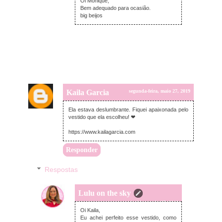
Oi Monique,
Bem adequado para ocasião.
big beijos
Kaila Garcia
segunda-feira, maio 27, 2019
Ela estava deslumbrante. Fiquei apaixonada pelo
vestido que ela escolheu! ❤
https://www.kailagarcia.com
Responder
Respostas
Lulu on the sky
segunda-feira, maio 27, 2019
Oi Kaila,
Eu achei perfeito esse vestido, como