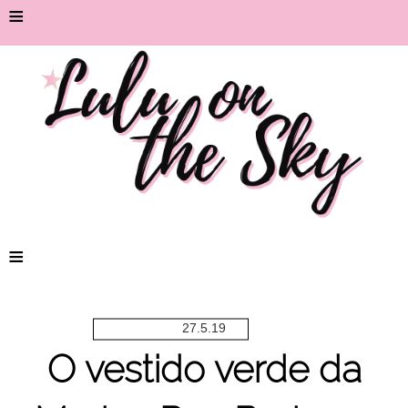
≡
≡
27.5.19
O vestido verde da