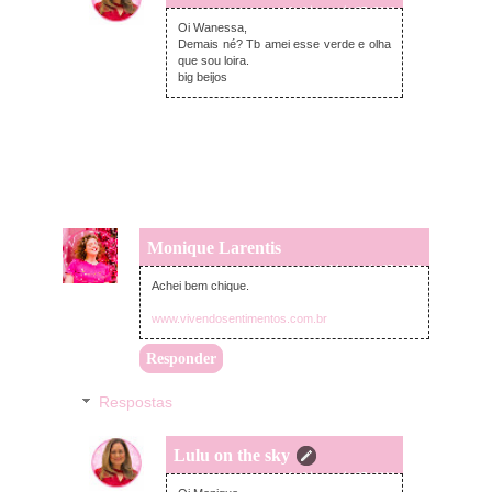
segunda-feira, maio 27, 2019
Oi Wanessa,
Demais né? Tb amei esse verde e olha
que sou loira.
big beijos
Monique Larentis
segunda-feira, maio 27, 2019
Achei bem chique.
www.vivendosentimentos.com.br
Responder
Respostas
Lulu on the sky
segunda-feira, maio 27, 2019