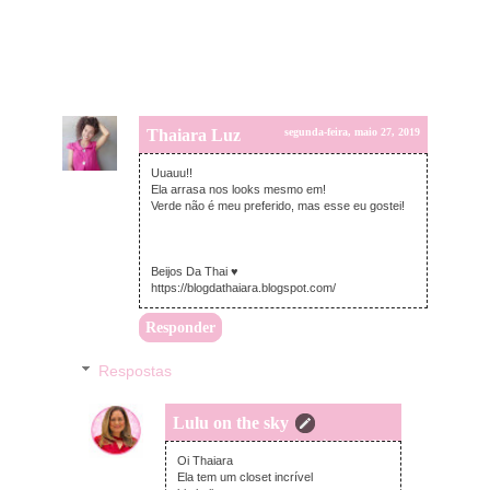
Thaiara Luz
segunda-feira, maio 27, 2019
Uuauu!!
Ela arrasa nos looks mesmo em!
Verde não é meu preferido, mas esse eu gostei!
Beijos Da Thai ♥
https://blogdathaiara.blogspot.com/
Responder
Respostas
Lulu on the sky
domingo, junho 16, 2019
Oi Thaiara
Ela tem um closet incrível