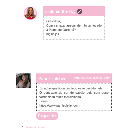
Lulu on the sky
segunda-feira, maio 27, 2019
Oi Pedrita,
Com certeza, apesar de não ter levado
a Palma de Ouro né?
big beijos
Pam Lepletier
segunda-feira, maio 27, 2019
Eu achei que ficou tão lindo esse vestido nela.
O contraste da cor do cabelo dela com esse
verde ficou muito maravilhosa.
Beijos
https://www.pamlepletier.com
Responder
Respostas