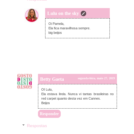
Lulu on the sky
segunda-feira, maio 27, 2019
Oi Pamela,
Ela fica maravilhosa sempre.
big beijos
Betty Gaeta
segunda-feira, maio 27, 2019
OI Lulu,
Ela estava linda. Nunca vi tantas brasileiras no
red carpet quanto desta vez em Cannes.
Beijos
Responder
Respostas