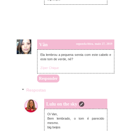
Vân
segunda-feira, maio 27, 2019
Ela lembrou a pequena sereia com este cabelo e
este tom de verde, né?
Zíper Chique
Responder
Respostas
Lulu on the sky
segunda-feira, maio 27, 2019
Oi Van,
Bem lembrado, o tom é parecido
mesmo.
big beijos