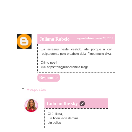
Juliana Rabelo
segunda-feira, maio 27, 2019
Ela arrasou neste vestido, até porque a cor
realça com a pele e cabelo dela. Ficou muito diva.
Ótimo post!
>>> https://blogjulianarabelo.blog/
Responder
Respostas
Lulu on the sky
domingo, junho 16, 2019
Oi Juliana,
Ela ficou linda demais
big beijos