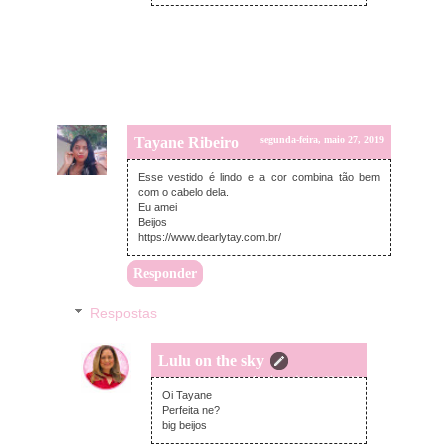
Tayane Ribeiro
segunda-feira, maio 27, 2019
Esse vestido é lindo e a cor combina tão bem
com o cabelo dela.
Eu amei
Beijos
https://www.dearlytay.com.br/
Responder
Respostas
Lulu on the sky
domingo, junho 16, 2019
Oi Tayane
Perfeita ne?
big beijos