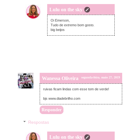
Lulu on the sky
segunda-feira, maio 27, 2019
Oi Emerson,
Tudo de extremo bom gosto.
big beijos
Wanessa Oliveira
segunda-feira, maio 27, 2019
ruivas ficam lindas com esse tom de verde!
bjs www.diadebrilho.com
Responder
Respostas
Lulu on the sky