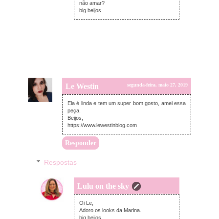
não amar?
big beijos
Le Westin
segunda-feira, maio 27, 2019
Ela é linda e tem um super bom gosto, amei essa
peça.
Beijos,
https://www.lewestinblog.com
Responder
Respostas
Lulu on the sky
segunda-feira, maio 27, 2019
Oi Le,
Adoro os looks da Marina.
big beijos