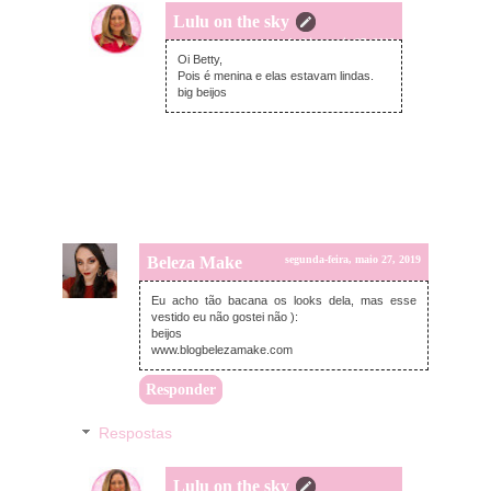
Lulu on the sky
segunda-feira, maio 27, 2019
Oi Betty,
Pois é menina e elas estavam lindas.
big beijos
Beleza Make
segunda-feira, maio 27, 2019
Eu acho tão bacana os looks dela, mas esse
vestido eu não gostei não ):
beijos
www.blogbelezamake.com
Responder
Respostas
Lulu on the sky