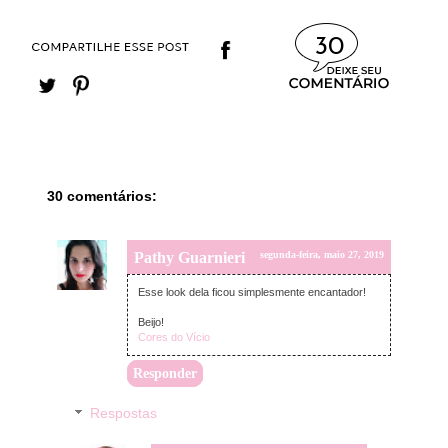
30
30 comentários:
Pathy Guarnieri
segunda-feira, maio 27, 2019
Esse look dela ficou simplesmente encantador!
Beijo!
Cores do Vício
Responder
Respostas