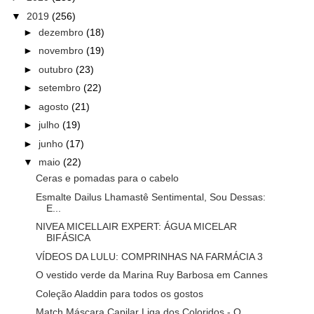
▼
2019
(256)
►
dezembro
(18)
►
novembro
(19)
►
outubro
(23)
►
setembro
(22)
►
agosto
(21)
►
julho
(19)
►
junho
(17)
▼
maio
(22)
Ceras e pomadas para o cabelo
Esmalte Dailus Lhamastê Sentimental, Sou Dessas:
E...
NIVEA MICELLAIR EXPERT: ÁGUA MICELAR
BIFÁSICA
VÍDEOS DA LULU: COMPRINHAS NA FARMÁCIA 3
O vestido verde da Marina Ruy Barbosa em Cannes
Coleção Aladdin para todos os gostos
Match Máscara Capilar Liga dos Coloridos - O