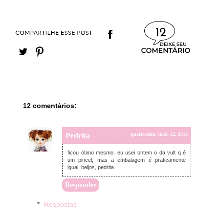
12
12 comentários:
Pedrita
quarta-feira, maio 22, 2019
ficou ótimo mesmo. eu usei ontem o da vult q é
um pincel, mas a embalagem é praticamente
igual. beijos, pedrita
Responder
Respostas