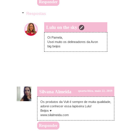
Responder
Respostas
Lulu on the sky
quarta-feira, maio 22, 2019
Oi Pamela,
Usei muito os delineadores da Avon
big beijos
Silvana Almeida
quarta-feira, maio 22, 2019
Os produtos da Vult é sempre de muita qualidade,
adorei conhecer essa lapiseira Lulu!
Beijos ♥
www.silalmeida.com
Responder