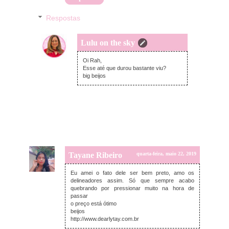
Respostas
Lulu on the sky
quarta-feira, maio 22, 2019
Oi Rah,
Esse até que durou bastante viu?
big beijos
Tayane Ribeiro
quarta-feira, maio 22, 2019
Eu amei o fato dele ser bem preto, amo os
delineadores assim. Só que sempre acabo
quebrando por pressionar muito na hora de
passar
o preço está ótimo
beijos
http://www.dearlytay.com.br