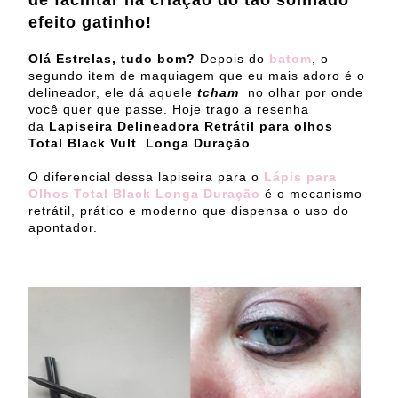
de facilitar na criação do tão sonhado
efeito gatinho!
Olá Estrelas, tudo bom?
Depois do
batom
, o
segundo item de maquiagem que eu mais adoro é o
delineador, ele dá aquele
tcham
no olhar por onde
você quer que passe. Hoje trago a resenha
da
Lapiseira Delineadora Retrátil para olhos
Total Black Vult Longa Duração
O diferencial dessa lapiseira para o
Lápis para
Olhos Total Black Longa Duração
é o mecanismo
retrátil, prático e moderno que dispensa o uso do
apontador.