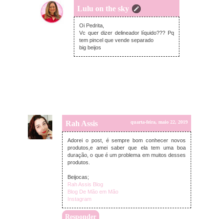
Lulu on the sky
quarta-feira, maio 22, 2019
Oi Pedrita,
Vc quer dizer delineador líquido??? Pq
tem pincel que vende separado
big beijos
Rah Assis
quarta-feira, maio 22, 2019
Adorei o post, é sempre bom conhecer novos
produtos,e amei saber que ela tem uma boa
duração, o que é um problema em muitos desses
produtos.
Beijocas;
Rah Assis Blog
Blog De Mão em Mão
Instagram
Responder