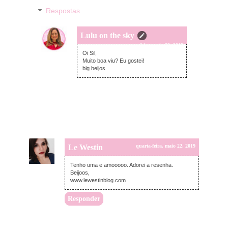
Respostas
Lulu on the sky
quarta-feira, maio 22, 2019
Oi Sil,
Muito boa viu? Eu gostei!
big beijos
Le Westin
quarta-feira, maio 22, 2019
Tenho uma e amooooo. Adorei a resenha.
Beijoos,
www.lewestinblog.com
Responder