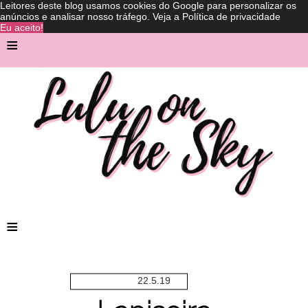
Leitores deste blog usamos cookies do Google para personalizar os
anúncios e analisar nosso tráfego.
Veja a Política de privacidade
Eu aceito!
≡
≡
22.5.19