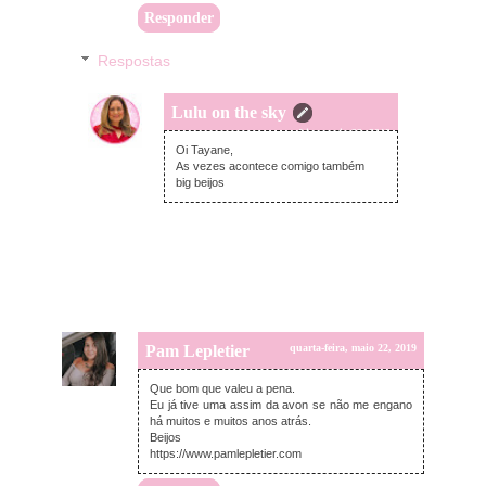
Responder
Respostas
Lulu on the sky
quarta-feira, maio 22, 2019
Oi Tayane,
As vezes acontece comigo também
big beijos
Pam Lepletier
quarta-feira, maio 22, 2019
Que bom que valeu a pena.
Eu já tive uma assim da avon se não me engano
há muitos e muitos anos atrás.
Beijos
https://www.pamlepletier.com