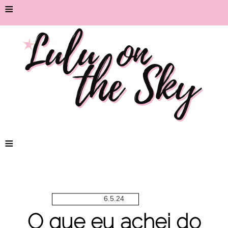
≡
≡
6.5.24
O que eu achei do