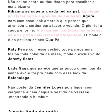
Não sei se choro ou dou risada para escolher a
mais bizarra:
Rihanna se supera a cada red carpet.
Lembram
do Oscar como a grávida de Taubaté?
Agora
vem
com esse look amarelo que parece que
arrancou a cortina para fazer o vestido. O pior foi a
cauda enorme.
Até fizeram montagem na internet
de uma pizza calabreza HAHAHAHAHA
.
O modelo
é do estilista chinês
Guo Pei
Katy Perry
com esse vestido ,que parece uma
toalha toda colorida de mesa, modelo exclusivo do
Jeremy Scott
Lady Gaga
que parece que arrancou o penhoar da
minha avó e foi pro baile com esse look da
Balenciaga
.
Não postei da
Jennifer Lopes
pois fiquei com
vergonha alheia daquele vestido da
Versace
mostrando o bumbum.
A mais linda da noite