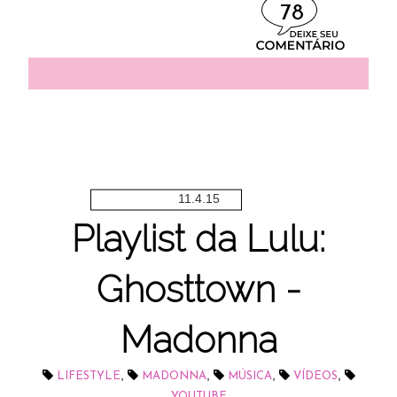
78
11.4.15
Playlist da Lulu:
Ghosttown -
Madonna
,
,
,
,
LIFESTYLE
MADONNA
MÚSICA
VÍDEOS
YOUTUBE