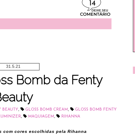
14
31.5.21
oss Bomb da Fenty
Beauty
,
,
 BEAUTY
GLOSS BOMB CREAM
GLOSS BOMB FENTY
,
,
LUMINIZER
MAQUIAGEM
RIHANNA
s com cores escolhidas pela Rihanna