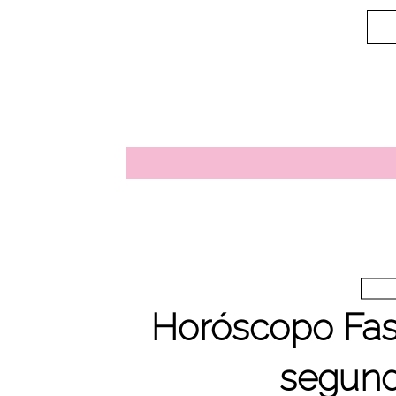
Horóscopo Fash
segund