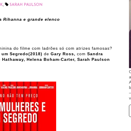
,
K
SARAH PAULSON
a Rihanna e grande elenco
inina do filme com ladrões só com atrizes famosas?
e um Segredo(2018)
de
Gary Ross,
com
Sandra
e Hathaway, Helena Boham-Carter, Sarah Paulson
O
A
b
v