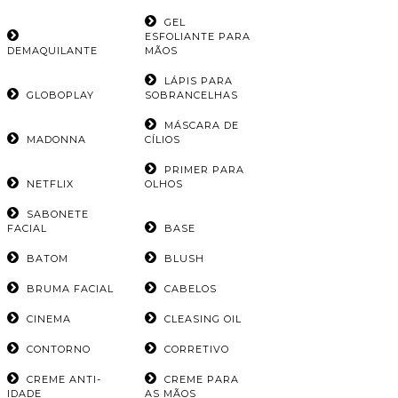
GEL
ESFOLIANTE PARA
DEMAQUILANTE
MÃOS
LÁPIS PARA
GLOBOPLAY
SOBRANCELHAS
MÁSCARA DE
MADONNA
CÍLIOS
PRIMER PARA
NETFLIX
OLHOS
SABONETE
FACIAL
BASE
BATOM
BLUSH
BRUMA FACIAL
CABELOS
CINEMA
CLEASING OIL
CONTORNO
CORRETIVO
CREME ANTI-
CREME PARA
IDADE
AS MÃOS