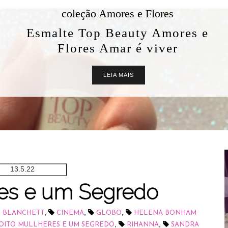
coleção Amores e Flores
Esmalte Top Beauty Amores e
Flores Amar é viver
LEIA MAIS
13.5.22
res e um Segredo
,
,
,
E BLANCHETT
CINEMA
GLOBO
HELENA BONHAM
,
,
OITO MULLHERES E UM SEGREDO
RIHANNA
SANDRA