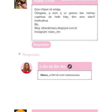
Manu SNow
Que chique né amiga.
Obrigada, q bom q vc gostou das minhas
capinhas da hello kitty, tbm amo elas!!!
huahuahua
Bjs.
Blog: olhardemanu.blogspot.com.br
Instagram: manu_mn
Responder
Respostas
Lulu on the sky
segunda-feira, fevereiro 18, 2013
Manu,
a Riri tá com tudooooooo.