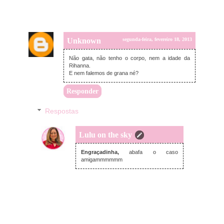
Unknown
segunda-feira, fevereiro 18, 2013
Não gata, não tenho o corpo, nem a idade da
Rihanna.
E nem falemos de grana né?
Responder
Respostas
Lulu on the sky
segunda-feira, fevereiro 18, 2013
Engraçadinha,
abafa o caso
amigammmmmm