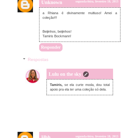
Unknown
segunda-feira, fevereiro 18, 2013
a Rhiana é divinamente multiuso! Amei a
coleção!!!
Beijinhos, beijinhos!
Tamiris Bockmann!
Responder
Respostas
Lulu on the sky
segunda-feira, fevereiro 18, 2013
Tamiris,
se ela curte moda, dou total
apoio pra ela ter uma coleção só dela.
Hhh
segunda-feira, fevereiro 18, 2013