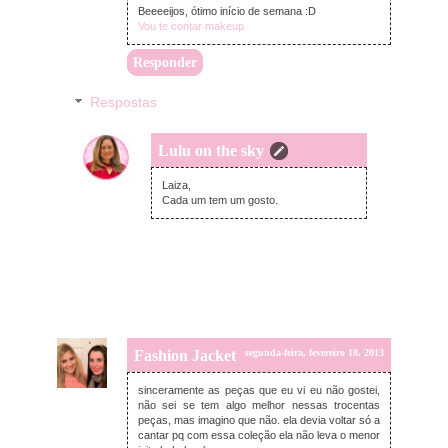
Beeeeijos, ótimo início de semana :D
Vou te contar makeup
Responder
Respostas
Lulu on the sky
terça-feira, fevereiro 19, 2013
Laiza,
Cada um tem um gosto.
Fashion Jacket
segunda-feira, fevereiro 18, 2013
sinceramente as peças que eu vi eu não gostei,
não sei se tem algo melhor nessas trocentas
peças, mas imagino que não. ela devia voltar só a
cantar pq com essa coleção ela não leva o menor