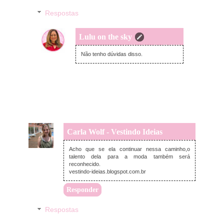
Respostas
Lulu on the sky
segunda-feira, fevereiro 18, 2013
Não tenho dúvidas disso.
Carla Wolf - Vestindo Ideias
segunda-feira, fevereiro 18, 2013
Acho que se ela continuar nessa caminho,o
talento dela para a moda também será
reconhecido.
vestindo-ideias.blogspot.com.br
Responder
Respostas