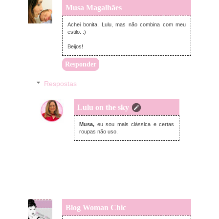
Musa Magalhães
segunda-feira, fevereiro 18, 2013
Achei bonita, Lulu, mas não combina com meu
estilo. :)
Beijos!
Responder
Respostas
Lulu on the sky
segunda-feira, fevereiro 18, 2013
Musa,
eu sou mais clássica e certas
roupas não uso.
Blog Woman Chic
segunda-feira, fevereiro 18, 2013