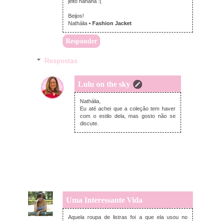
jeito hahaha :(
Beijos!
Nathália •
Fashion Jacket
Responder
Respostas
Lulu on the sky
terça-feira, fevereiro 19, 2013
Nathália,
Eu até achei que a coleção tem haver
com o estilo dela, mas gosto não se
discute.
Uma Interessante Vida
segunda-feira, fevereiro 18, 2013
Aquela roupa de listras foi a que ela usou no