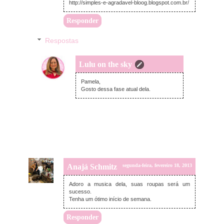
http://simples-e-agradavel-bloog.blogspot.com.br/
Responder
Respostas
Lulu on the sky
segunda-feira, fevereiro 18, 2013
Pamela,
Gosto dessa fase atual dela.
Anajá Schmitz
segunda-feira, fevereiro 18, 2013
Adoro a musica dela, suas roupas será um
sucesso.
Tenha um ótimo início de semana.
Responder