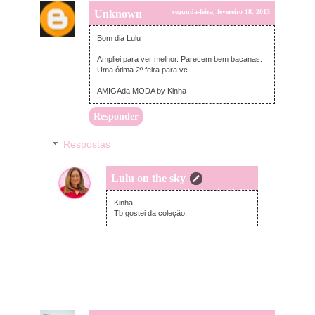
Unknown
segunda-feira, fevereiro 18, 2013
Bom dia Lulu
Ampliei para ver melhor. Parecem bem bacanas.
Uma ótima 2º feira para vc...
AMIGAda MODA by Kinha
Responder
Respostas
Lulu on the sky
segunda-feira, fevereiro 18, 2013
Kinha,
Tb gostei da coleção.