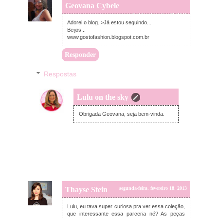
Geovana Cybele
segunda-feira, fevereiro 18, 2013
Adorei o blog..>Já estou seguindo...
Beijos...
www.gostofashion.blogspot.com.br
Responder
Respostas
Lulu on the sky
segunda-feira, fevereiro 18, 2013
Obrigada Geovana, seja bem-vinda.
Thayse Stein
segunda-feira, fevereiro 18, 2013
Lulu, eu tava super curiosa pra ver essa coleção,
que interessante essa parceria né? As peças