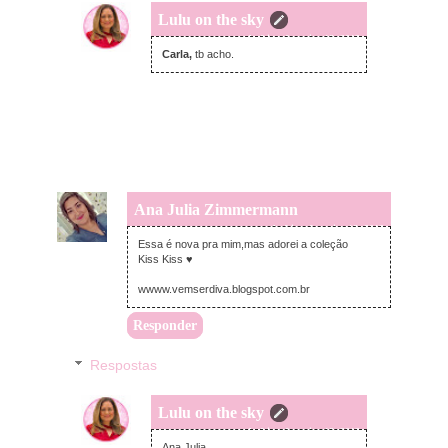
Lulu on the sky
segunda-feira, fevereiro 18, 2013
Carla,
tb acho.
Ana Julia Zimmermann
segunda-feira, fevereiro 18, 2013
Essa é nova pra mim,mas adorei a coleção
Kiss Kiss ♥
wwww.vemserdiva.blogspot.com.br
Responder
Respostas
Lulu on the sky
segunda-feira, fevereiro 18, 2013
Ana Julia,