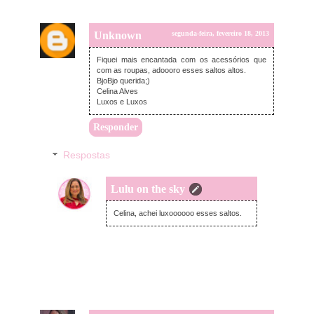
Unknown
segunda-feira, fevereiro 18, 2013
Fiquei mais encantada com os acessórios que
com as roupas, adoooro esses saltos altos.
BjoBjo querida;)
Celina Alves
Luxos e Luxos
Responder
Respostas
Lulu on the sky
segunda-feira, fevereiro 18, 2013
Celina, achei luxoooooo esses saltos.