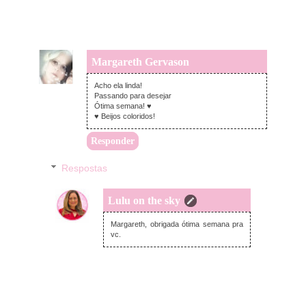
Margareth Gervason
segunda-feira, fevereiro 18, 2013
Acho ela linda!
Passando para desejar
Ótima semana! ♥
♥ Beijos coloridos!
Responder
Respostas
Lulu on the sky
segunda-feira, fevereiro 18, 2013
Margareth, obrigada ótima semana pra
vc.