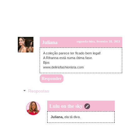
Juliana
segunda-feira, fevereiro 18, 2013
A coleção parece ter ficado bem legal!
A Rihanna está numa ótima fase.
Bjos
www.deliriofashionista.com
Responder
Respostas
Lulu on the sky
segunda-feira, fevereiro 18, 2013
Juliana,
ela tá diva.