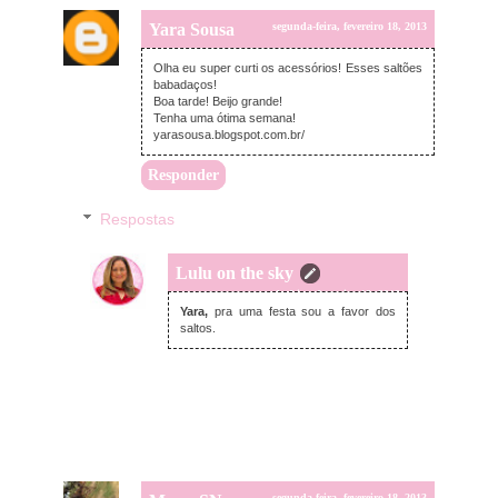
Yara Sousa
segunda-feira, fevereiro 18, 2013
Olha eu super curti os acessórios! Esses saltões
babadaços!
Boa tarde! Beijo grande!
Tenha uma ótima semana!
yarasousa.blogspot.com.br/
Responder
Respostas
Lulu on the sky
segunda-feira, fevereiro 18, 2013
Yara,
pra uma festa sou a favor dos
saltos.
segunda-feira, fevereiro 18, 2013