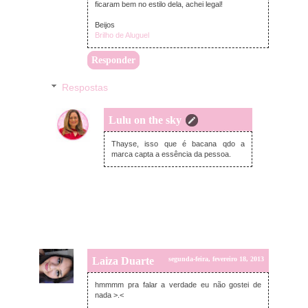
ficaram bem no estilo dela, achei legal!
Beijos
Brilho de Aluguel
Responder
Respostas
Lulu on the sky
segunda-feira, fevereiro 18, 2013
Thayse, isso que é bacana qdo a
marca capta a essência da pessoa.
Laiza Duarte
segunda-feira, fevereiro 18, 2013
hmmmm pra falar a verdade eu não gostei de
nada >.<