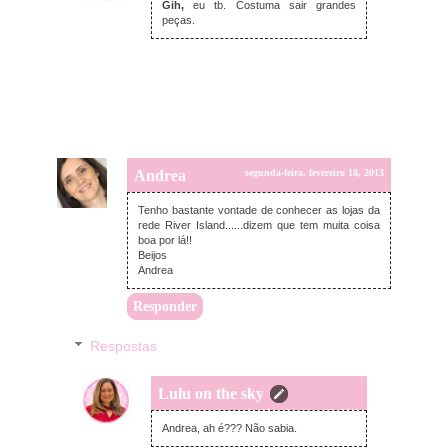
Gih,
eu tb. Costuma sair grandes
peças.
Andrea
segunda-feira, fevereiro 18, 2013
Tenho bastante vontade de conhecer as lojas da
rede River Island......dizem que tem muita coisa
boa por lá!!
Beijos
Andrea
Responder
Respostas
Lulu on the sky
segunda-feira, fevereiro 18, 2013
Andrea, ah é??? Não sabia.