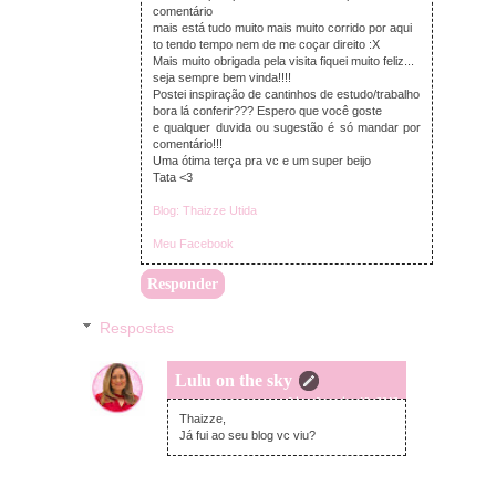
comentário
mais está tudo muito mais muito corrido por aqui
to tendo tempo nem de me coçar direito :X
Mais muito obrigada pela visita fiquei muito feliz...
seja sempre bem vinda!!!!
Postei inspiração de cantinhos de estudo/trabalho
bora lá conferir??? Espero que você goste
e qualquer duvida ou sugestão é só mandar por
comentário!!!
Uma ótima terça pra vc e um super beijo
Tata <3
Blog: Thaizze Utida
Meu Facebook
Responder
Respostas
Lulu on the sky
terça-feira, fevereiro 19, 2013
Thaizze,
Já fui ao seu blog vc viu?