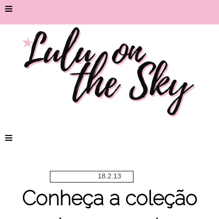
≡
≡
18.2.13
Conheça a coleção