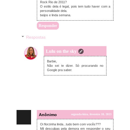
Rock Rio de 2011?
O estilo dela é legal, pois tem tudo haver com a
personalidade dela.
beijos e linda semana.
Responder
Respostas
Lulu on the sky
terça-feira, fevereiro 19, 2013
Barbie,
Não sei te dizer. Só procurando no
Google pra saber.
Anônimo
segunda-feira, fevereiro 18, 2013
Oi florzinha linda...tudo bem com vocês???
Mil desculpas pela demora em responder o seu