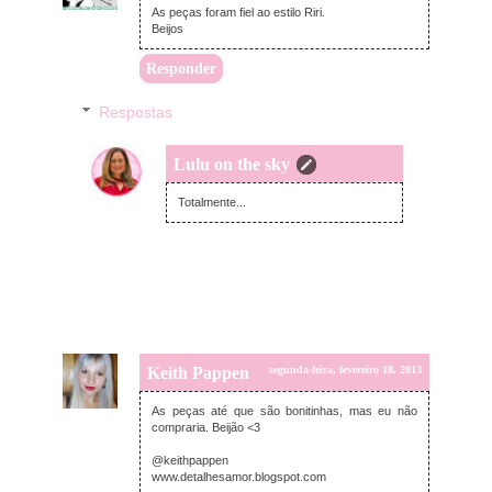
As peças foram fiel ao estilo Riri.
Beijos
Responder
Respostas
Lulu on the sky
segunda-feira, fevereiro 18, 2013
Totalmente...
Keith Pappen
segunda-feira, fevereiro 18, 2013
As peças até que são bonitinhas, mas eu não
compraria. Beijão <3
@keithpappen
www.detalhesamor.blogspot.com