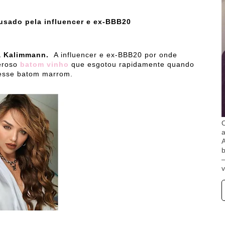
usado pela influencer e ex-BBB20
a Kalimmann.
A influencer e ex-BBB20 por onde
deroso
batom vinho
que esgotou rapidamente quando
 esse batom marrom.
O
A
b
v