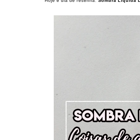
Hoje é dia de resenha:
Sombra Líquida 