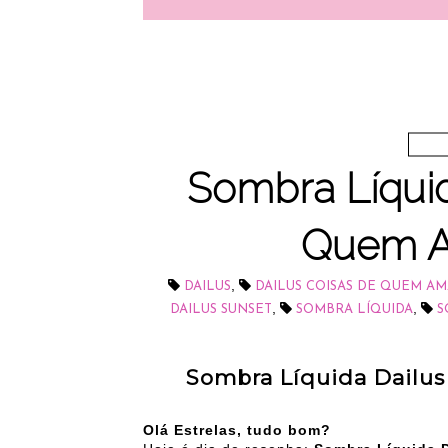
Sombra Líquid
Quem A
,
DAILUS
DAILUS COISAS DE QUEM AM
,
,
DAILUS SUNSET
SOMBRA LÍQUIDA
S
Sombra Líquida Dailu
Olá E
strelas, tudo bom?