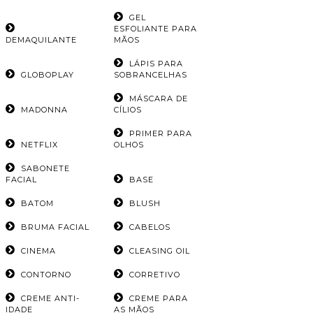
GEL
ESFOLIANTE PARA
DEMAQUILANTE
MÃOS
LÁPIS PARA
GLOBOPLAY
SOBRANCELHAS
MÁSCARA DE
MADONNA
CÍLIOS
PRIMER PARA
NETFLIX
OLHOS
SABONETE
FACIAL
BASE
BATOM
BLUSH
BRUMA FACIAL
CABELOS
CINEMA
CLEASING OIL
CONTORNO
CORRETIVO
CREME ANTI-
CREME PARA
IDADE
AS MÃOS