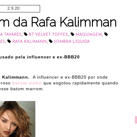
2.9.20
m da Rafa Kalimman
,
,
,
A TAVARES
BT VELVET TOFFEE
MAQUIAGEM
,
,
ES
RAFA KALIMANN
SOMBRA LÍQUIDA
usado pela influencer e ex-BBB20
a Kalimmann.
A influencer e ex-BBB20 por onde
deroso
batom vinho
que esgotou rapidamente quando
 esse batom marrom.