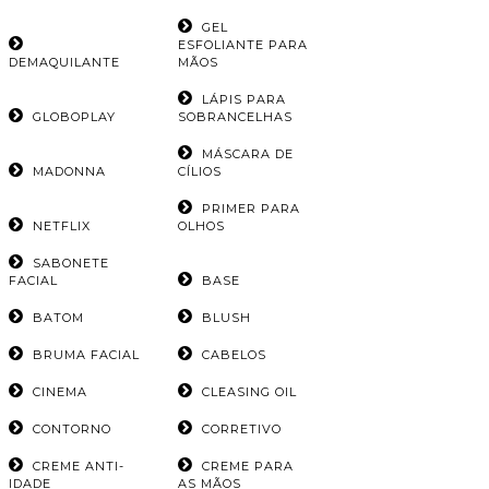
GEL
ESFOLIANTE PARA
DEMAQUILANTE
MÃOS
LÁPIS PARA
GLOBOPLAY
SOBRANCELHAS
MÁSCARA DE
MADONNA
CÍLIOS
PRIMER PARA
NETFLIX
OLHOS
SABONETE
FACIAL
BASE
BATOM
BLUSH
BRUMA FACIAL
CABELOS
CINEMA
CLEASING OIL
CONTORNO
CORRETIVO
CREME ANTI-
CREME PARA
IDADE
AS MÃOS