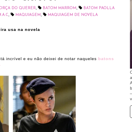
,
,
FORÇA DO QUERER
BATOM MARROM
BATOM PAOLLA
,
,
.A.C
MAQUIAGEM
MAQUIAGEM DE NOVELA
ira usa na novela
tá incrível e eu não deixei de notar naqueles
batons
.
O
A
b
v