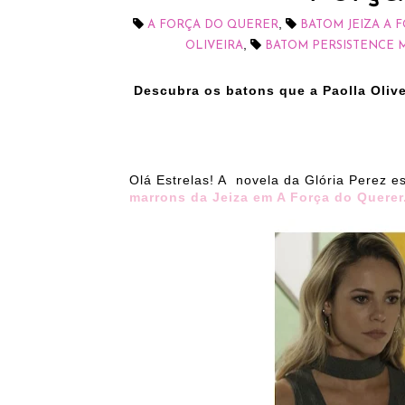
,
A FORÇA DO QUERER
BATOM JEIZA A 
,
OLIVEIRA
BATOM PERSISTENCE M
Descubra os batons que a Paolla Olive
Olá Estrelas! A novela da Glória Perez es
marrons da Jeiza em A Força do Querer