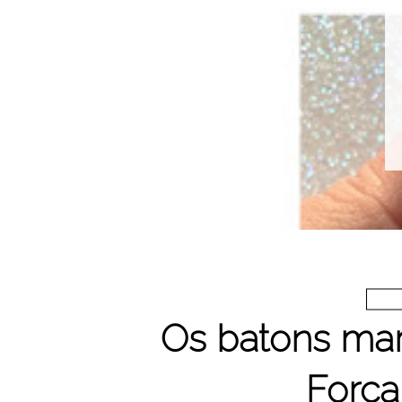
Os batons mar
Força